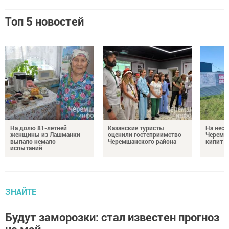
Топ 5 новостей
На долю 81-летней
Казанские туристы
На неск
женщины из Лашманки
оценили гостеприимство
Черемш
выпало немало
Черемшанского района
кипит р
испытаний
ЗНАЙТЕ
Будут заморозки: стал известен прогноз