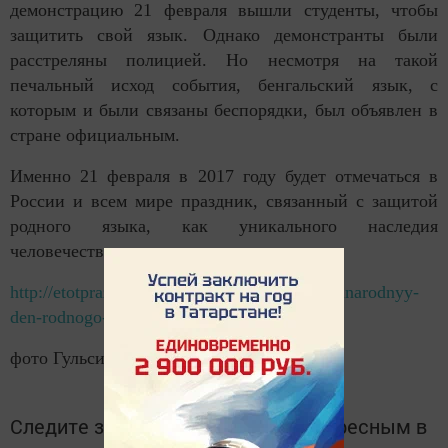
демонстрацию 21 февраля вышли студенты, чтобы
защитить свой язык. Однако демонстранты были
расстреляны полицией. Но несмотря на такой
печальный исход события, бенгальский язык, с
которым и были связаны беспорядки, был объявлен в
стране официальным.
Именно 21 февраля в 2017 году будет отмечаться в
России и всем мире праздник, связанный с защитой
родного языка, как уникального наследия
человечества.
http://etotprazdnik.ru/den/21-fevralya-mezhdunarodnyy-
den-rodnogo-ya/
фото Гульсиры Шарифуллиной
Следите за самым важным и интересным в