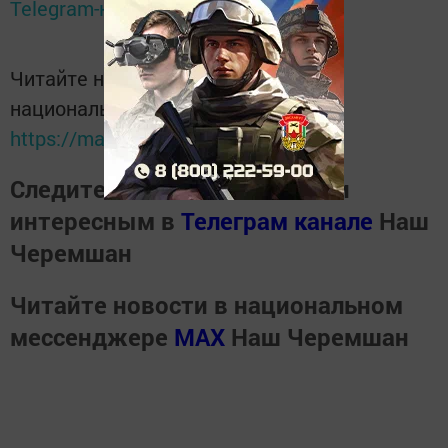
Telegram-канале
Татмедиа
Читайте новости Татарстана в
национальном мессенджере MАХ:
https://max.ru/tatmedia
Следите за самым важным и
интересным в
Телеграм канале
Наш
Черемшан
Читайте новости в национальном
мессенджере
MАХ
Наш Черемшан