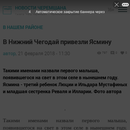
НОВОСТИ ЧЕРЕМШАНА
16+
3
Автоматическое закрытие баннера через
Газета "Наш Черемшан" - Черемшанский район
В НАШЕМ РАЙОНЕ
В Нижний Чегодай привезли Ясмину
автор,
21 февраля 2018 - 11:30
797
0
0
Такими именами назвали первого малыша,
появившегося на свет в этом селе в нынешнем году.
Ясмина - третий ребенок Люции и Ильдара Мустафиных
и младшая сестренка Реваля и Илларии. Фото автора
Такими именами назвали первого малыша,
появившегося на свет в этом селе в нынешнем году.