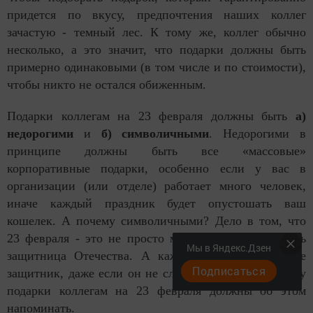
придется по вкусу, предпочтения наших коллег
зачастую - темный лес. К тому же, коллег обычно
несколько, а это значит, что подарки должны быть
примерно одинаковыми (в том числе и по стоимости),
чтобы никто не остался обиженным.
Подарки коллегам на 23 февраля должны быть
а)
недорогими
и
б) символичными
. Недорогими в
принципе должны быть все «массовые»
корпоративные подарки, особенно если у вас в
организации (или отделе) работает много человек,
иначе каждый праздник будет опустошать ваш
кошелек. А почему символичными? Дело в том, что
23 февраля - это не просто мужской день, это День
Мы в Яндекс.Дзен
защитница Отечества. А каждый мужчина в душе
Подписаться
защитник, даже если он не служил в армии. Поэтому
подарки коллегам на 23 февраля должны об этом
напоминать.