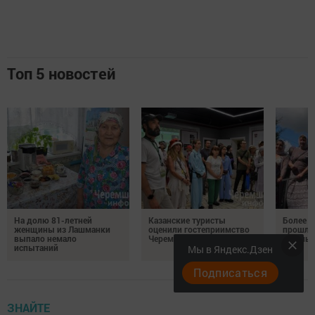
Топ 5 новостей
На долю 81-летней
Казанские туристы
Более 
женщины из Лашманки
оценили гостеприимство
прошли
выпало немало
Черемшанского района
в День 
испытаний
Мы в Яндекс.Дзен
Подписаться
ЗНАЙТЕ