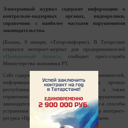
Электронный журнал содержит информацию о
контрольно-надзорных органах, видеоролики,
справочник с наиболее частыми нарушениями
законодательства.
(Казань, 9 января, «Татар-информ»). В Татарстане
открылся интернет-журнал для предпринимателей
«Проверенный бизнес»
, сообщает пресс-служба
Министерства экономики РТ.
Сайт содержит базовые знания для предпринимателей,
информацию о контрольно-надзорных органах
республики, полезные видеоролики, а также
справочник с наиболее частыми нарушениями
законодательства представителями бизнеса и способы
устранения нарушений, рассказал редактор интернет-
ресурса «Проверенный бизнес» Сергей Кощеев.