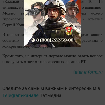
«Каждый контрольно-надзорный орган дает 10 - 15
типовых нарушений, которые он чаще всего выявляет.
Можно зайти и посмотреть, на чем можно
"проколоться" и не допустить этого», - отметил
Сергей Кощеев.
В новостном блоке есть информация о предстоящих
событиях, новинки законодательства и рассказы о
конкретных случаях проверок.
Кроме того, на интернет-портале можно задать вопрос
и получить ответ от проверочных органов РТ.
tatar-inform.ru
Следите за самым важным и интересным в
Telegram-канале
Татмедиа