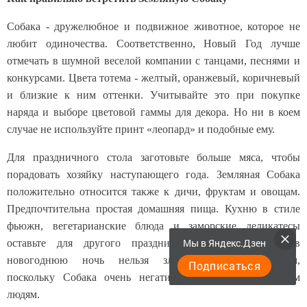
Собака - дружелюбное и подвижное животное, которое не
любит одиночества. Соответственно, Новый Год лучше
отмечать в шумной веселой компании с танцами, песнями и
конкурсами. Цвета тотема - желтый, оранжевый, коричневый
и близкие к ним оттенки. Учитывайте это при покупке
наряда и выборе цветовой гаммы для декора. Но ни в коем
случае не используйте принт «леопард» и подобные ему.
Для праздничного стола заготовьте больше мяса, чтобы
порадовать хозяйку наступающего года. Земляная Собака
положительно относится также к дичи, фруктам и овощам.
Предпочтительна простая домашняя пища. Кухню в стиле
фьюжн, вегетарианские блюда и заморские деликатесы
Мы в Яндекс.Дзен
оставьте для другого праздника. И помните, что в
новогоднюю ночь нельзя злоупотреблять спиртным,
Подписаться
поскольку Собака очень негативно относится к пьяным
людям.