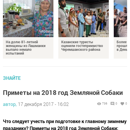
На долю 81-летней
Казанские туристы
Более 
женщины из Лашманки
оценили гостеприимство
прошли
выпало немало
Черемшанского района
в День 
испытаний
ЗНАЙТЕ
Приметы на 2018 год Земляной Собаки
автор,
17 декабря 2017 - 16:02
736
0
0
Что следует учесть при подготовке к главному зимнему
празднику? Приметы на 2018 год Земляной Собаки: