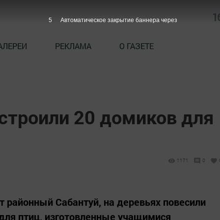
1
4
Автоматическое закрытие баннера через
АЛЕРЕИ
РЕКЛАМА
О ГАЗЕТЕ
строили 20 домиков для
1171
0
ит районный Сабантуй, на деревьях повесили
для птиц, изготовленные учащимися