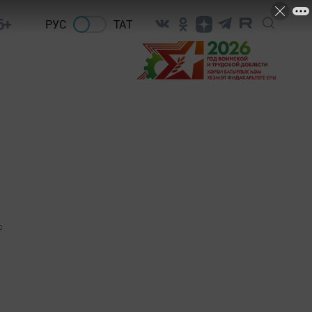
6+
РУС
ТАТ
0