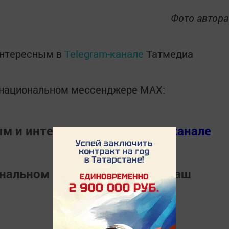
Фото автор
интересным в
Telegram-канале
Татмедиа
в национальном мессенджере MАХ:
ым и интересным в
Телеграм канале
ональном мессенджере
MАХ
Наш