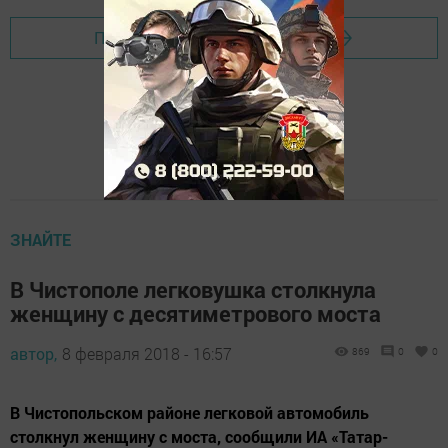
Перейти на страницу новости
ЗНАЙТЕ
В Чистополе легковушка столкнула
женщину с десятиметрового моста
автор,
8 февраля 2018 - 16:57
869
0
0
В Чистопольском районе легковой автомобиль
столкнул женщину с моста, сообщили ИА «Татар-