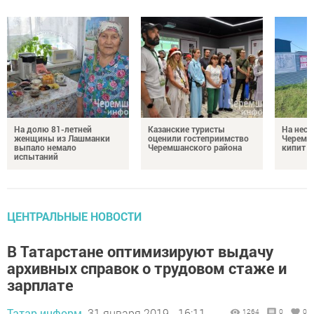
На долю 81-летней
Казанские туристы
На неск
женщины из Лашманки
оценили гостеприимство
Черемш
выпало немало
Черемшанского района
кипит р
испытаний
ЦЕНТРАЛЬНЫЕ НОВОСТИ
В Татарстане оптимизируют выдачу
архивных справок о трудовом стаже и
зарплате
Татар-информ,
31 января 2019 - 16:11
1264
0
0