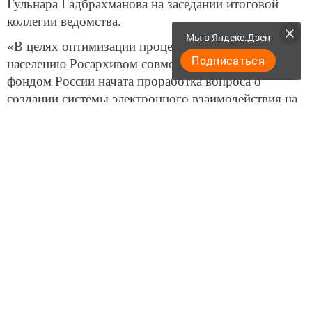
Гульнара Гадбрахманова на заседании итоговой
коллегии ведомства.
Мы в Яндекс.Дзен
«В целях оптимизации процесса оказания услуг
Подписаться
населению Росархивом совместно с Пенсионным
фондом России начата проработка вопроса о
создании системы электронного взаимодействия на
общефедеральном уровне между архивами и
органами Пенсионного фонда России. Татарстан
определен пилотной площадкой», – пояснила она.
Реализация проекта по выдаче справок по зарплате
и трудовом стаже на портале госуслуг РТ с
прошлого года стала возможной благодаря
электронному взаимодействию архивной службы
Татарстана с коллегами из Пенсионного фонда
России. Данный вид услуг успел завоевать
большую популярность у жителей республики.
Фото: архив/Михаил Захаров