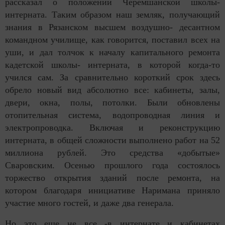
рассказал о положении Черемшанской школы-
интерната. Таким образом наш земляк, получающий
знания в Рязанском высшем воздушно- десантном
командном училище, как говорится, поставил всех на
уши, и дал толчок к началу капитального ремонта
кадетской школы- интерната, в которой когда-то
учился сам. За сравнительно короткий срок здесь
обрело новый вид абсолютно все: кабинеты, залы,
двери, окна, полы, потолки. Были обновлены
отопительная система, водопроводная линия и
электропроводка. Включая и реконструкцию
интерната, в общей сложности выполнено работ на 52
миллиона рублей. Это средства «добытые»
Сваровским. Осенью прошлого года состоялось
торжество открытия зданий после ремонта, на
котором благодаря инициативе Наримана приняло
участие много гостей, и даже два генерала.
Но это еще не все -в интернате и кабинетах