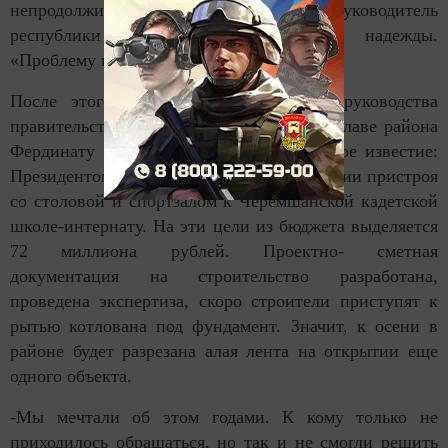
непродолжительного обмена мнениями руководитель
республики снова пробудил искры надежды.
«Проблему изучим и решим», - сказал он.
После этого разговора из Казани от руководства
правительства Нариману Сваровскому и главе района
Фердинату Давлетшину пришло радостное известие:
Президентом принято решение о возведении пристроя
со столовой и спортзалом к Черемшанской кадетской
школе-интернату. На эти цели из бюджета выделяется
72 миллиона рублей. Проектно- сметная
документация на строительство разработана,
проведена экспертиза, скоро строители приступят к
рытью котлована под фундамент. Значит, к осени в
районе будет разрезана алая лента на открытии еще
одного объекта.
-Мы мечтали об этом годами. К кому только не
приходилось обращаться, но так и не смогли решить