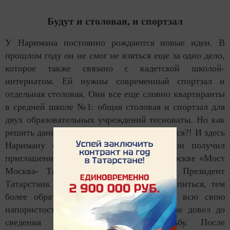
Будут и столовая, и спортзал
У Наримана постоянно рождаются новые идеи. В
прошлом году он не смог не взяться еще за одно дело,
которое также связано с кадетской школой-
интернатом. Ей нужны современный спортзал и
отдельная столовая. Они все еще словно квартиранты
в средней школе №1: общая столовая и спортзал для
двух образовательных учреждений тесноваты. Но как
решить данную проблему, к кому обратиться?! И здесь
Нариману снова улыбнулось счастье- он получил
приглашение на молодежный форум в Москве «Мост
Москва- Татарстан». Сюда приехал и Президент
Татарстана. Но к нему нереально подступиться, тем
более обратиться с просьбой. Проявив всю свою
напористость, наш земляк-курсант все же довел до
сведения Минниханова свою просьбу. После