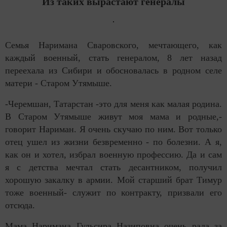
Из таких вырастают генералы
Семья Наримана Сваровского, мечтающего, как
каждый военный, стать генералом, 8 лет назад
переехала из Сибири и обосновалась в родном селе
матери - Старом Утямыше.
-Черемшан, Татарстан -это для меня как малая родина.
В Старом Утямыше живут моя мама и родные,-
говорит Нариман. Я очень скучаю по ним. Вот только
отец ушел из жизни безвременно - по болезни. А я,
как он и хотел, избрал военную профессию. Да и сам
я с детства мечтал стать десантником, получил
хорошую закалку в армии. Мой старший брат Тимур
тоже военный- служит по контракту, призвали его
отсюда.
Мама Наримана Гульсира Назиповна очень рада за