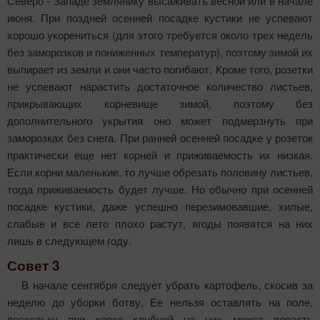
Северо - Западе землянику высаживать весной или в начале
июня. При поздней осенней посадке кустики не успевают
хорошо укорениться (для этого требуется около трех недель
без заморозков и пониженных температур), поэтому зимой их
выпирает из земли и они часто погибают. Кроме того, розетки
не успевают нарастить достаточное количество листьев,
прикрывающих корневище зимой, поэтому без
дополнительного укрытия оно может подмерзнуть при
заморозках без снега. При ранней осенней посадке у розеток
практически еще нет корней и приживаемость их низкая.
Если корни маленькие, то лучше обрезать половину листьев,
тогда приживаемость будет лучше. Но обычно при осенней
посадке кустики, даже успешно перезимовавшие, хилые,
слабые и все лето плохо растут, ягоды появятся на них
лишь в следующем году.
Совет 3
В начале сентября следует убрать картофель, скосив за
неделю до уборки ботву. Ее нельзя оставлять на поле,
поскольку при копке клубней на них может попасть