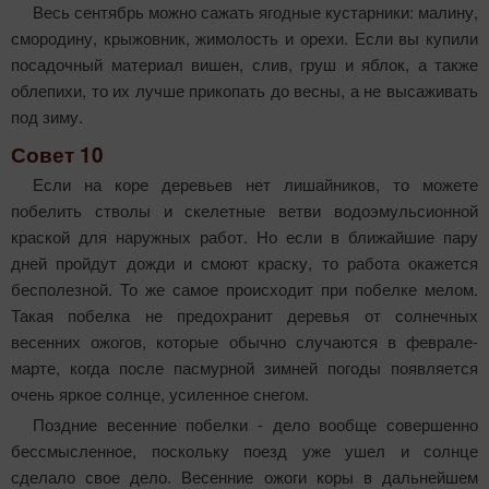
Весь сентябрь можно сажать ягодные кустарники: малину,
смородину, крыжовник, жимолость и орехи. Если вы купили
посадочный материал вишен, слив, груш и яблок, а также
облепихи, то их лучше прикопать до весны, а не высаживать
под зиму.
Совет 10
Если на коре деревьев нет лишайников, то можете
побелить стволы и скелетные ветви водоэмульсионной
краской для наружных работ. Но если в ближайшие пару
дней пройдут дожди и смоют краску, то работа окажется
бесполезной. То же самое происходит при побелке мелом.
Такая побелка не предохранит деревья от сол­нечных
весенних ожогов, которые обычно случаются в феврале-
марте, когда после пасмурной зимней погоды появляется
очень яркое солнце, усиленное снегом.
Поздние весенние побелки - дело вообще совершенно
бессмысленное, поскольку поезд уже ушел и солнце
сделало свое дело. Весенние ожоги коры в дальнейшем