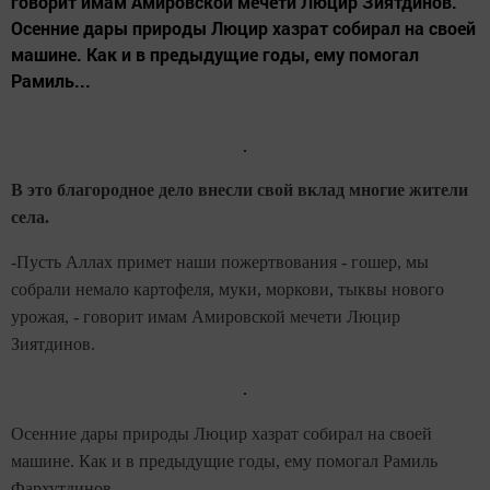
говорит имам Амировской мечети Люцир Зиятдинов.
Осенние дары природы Люцир хазрат собирал на своей
машине. Как и в предыдущие годы, ему помогал
Рамиль...
В это благородное дело внесли свой вклад многие жители
села.
-Пусть Аллах примет наши пожертвования - гошер, мы
собрали немало картофеля, муки, моркови, тыквы нового
урожая, - говорит имам Амировской мечети Люцир
Зиятдинов.
Осенние дары природы Люцир хазрат собирал на своей
машине. Как и в предыдущие годы, ему помогал Рамиль
Фархутдинов.