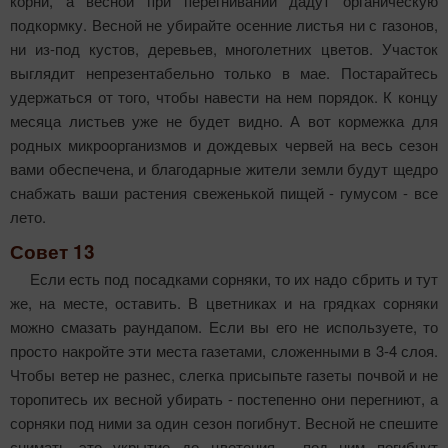
корни, а весной при перегнивании дадут органическую
подкормку. Весной не убирайте осенние листья ни с газонов,
ни из-под кустов, деревьев, многолетних цветов. Участок
выглядит непрезентабельно только в мае. Постарайтесь
удержаться от того, чтобы навести на нем порядок. К концу
месяца листьев уже не будет видно. А вот кормежка для
родных микроорганизмов и дождевых червей на весь сезон
вами обеспечена, и благодарные жители земли будут щедро
снабжать ваши растения свеженькой пищей - гумусом - все
лето.
Совет 13
Если есть под посадками сорняки, то их надо сбрить и тут
же, на месте, оставить. В цветниках и на грядках сорняки
можно смазать раундапом. Если вы его не используете, то
просто накройте эти места газетами, сложенными в 3-4 слоя.
Чтобы ветер не разнес, слегка присыпьте газеты почвой и не
торопитесь их весной убирать - постепенно они перегниют, а
сорняки под ними за один сезон погибнут. Весной не спе­шите
снимать это укрытие до цветения - под ним погибнут