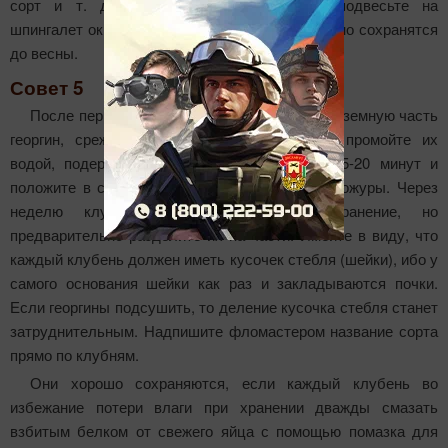
сорт и т. д. Образовавшуюся гирлянду подвесьте на
шпингалет окна за портьерой, луковицы отлично сохранятся
до весны.
Совет 5
После первого заморозка, убившего всю надземную часть
георгин, срежьте ботву, выкопайте клубни, промойте их
водой, подержите в растворе марганцовки 15-20 минут и
положите в сарай для образования плотной кожуры. Через
неделю клубни можно убирать на хранение, но
предварительно разделите их на части. Имейте в виду, что
каждый клубень должен иметь кусочек стебля (шейки), ибо у
самого основания шейки как раз и закладываются почки.
Если георгины подсушить, то деление кусочка стебля станет
затруднительным. Надпишите фломастером название сорта
прямо по клубням.
Они хорошо сохраняются, если каждый клубень во
избежание потери влаги при хранении дважды смазать
взбитым белком от свежего яйца с помощью помазка для