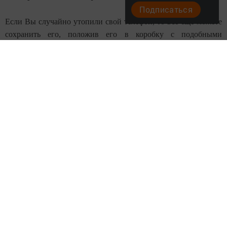
Подписаться
Если Вы случайно утопили свой телефон, то все еще можете
сохранить его, положив его в коробку с подобными
пакетиками.
4. Сохраните старые фотографии.
С течением времени, старые фотографии начинают терять
свой вид. Положите 2-3 мешочка в коробку с фотографиями -
и Вы сможете избежать этой проблемы.
5. Увеличьте жизнь макияжа и бритвы.
Да! И на это они способны! Положив пакетики в коробку с
косметикой или бритвами, Вы увеличите срок их годности.
http://www.elabuga-rt.ru/the-news/item/46240.html