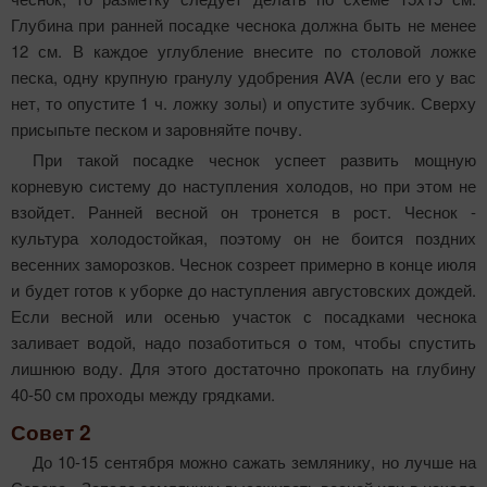
Глубина при ранней посадке чеснока должна быть не менее
12 см. В каждое углубление внесите по столовой ложке
песка, одну крупную гранулу удобрения AVA (если его у вас
нет, то опустите 1 ч. ложку золы) и опустите зубчик. Сверху
присыпьте песком и заровняйте почву.
При такой посадке чеснок успеет развить мощную
корневую систему до наступления холодов, но при этом не
взойдет. Ранней весной он тронется в рост. Чеснок -
культура холодостойкая, поэтому он не боится поздних
весенних за­морозков. Чеснок созреет примерно в конце июля
и будет готов к уборке до наступления августовских дождей.
Если весной или осенью участок с посадками чеснока
заливает водой, надо позаботиться о том, чтобы спустить
лишнюю воду. Для этого достаточно прокопать на глубину
40-50 см проходы между грядками.
Совет 2
До 10-15 сентября можно сажать землянику, но лучше на