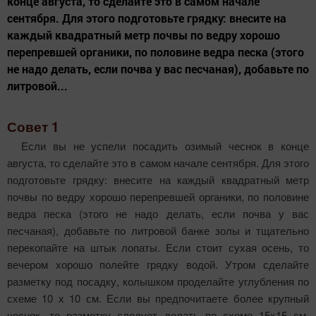
конце августа, то сделайте это в самом начале
сентября. Для этого подготовьте грядку: внесите на
каждый квадратный метр почвы по ведру хорошо
перепревшей органики, по половине ведра песка (этого
не надо делать, если почва у вас песчаная), добавьте по
литровой...
Совет 1
Если вы не успели посадить озимый чеснок в конце
августа, то сделайте это в самом начале сентября. Для этого
подготовьте грядку: внесите на каждый квадратный метр
почвы по ведру хорошо перепревшей органики, по половине
ведра песка (этого не надо делать, если почва у вас
песчаная), добавьте по литровой банке золы и тщательно
перекопайте на штык лопаты. Если стоит сухая осень, то
вечером хорошо полейте грядку водой. Утром сделайте
разметку под по­садку, колышком проделайте углубления по
схеме 10 х 10 см. Если вы предпочитаете более крупный
чеснок, то разметку следует делать по схеме 15x15 см.