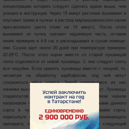
концентрацию которого следует сделать вдвое выше, чем
указано в инструкции. Через 15 минут растения вынимают и
опускают прямо в чулках в раствор марганцовокислого калия
ярко-розового цвета (тоже на 15 минут). После этого
вынимают из чулка, срезают надземную часть, оставив
пенек пример­но в 4-6 см, и раскладывают в сухом помеще­
нии. Сушка идет около 20 дней при температуре примерно
22-25°С. После этого корни вместе со старой луковицей
легко отделяются от новой луковицы. С нее следует снять
все чешуйки. Если хранить луковицы вместе с чешуей, то,
несмо­тря на обработку карбофосом, под ней могут
сохраниться яйца трипса. Зимой появившиеся из них
личинки высосут из луковиц сок, и они высохнут. Луковицы
гладиолусов проще всего хранить в двойном черном
капроновом чулке. Сложите их вместе с детками данного
сорта в чулок, вложите записку с названием сорта,
пересыпьте толченой таблеткой любого жаропонижающего
препарата, перевяжите чулок и вкладывайте следующий