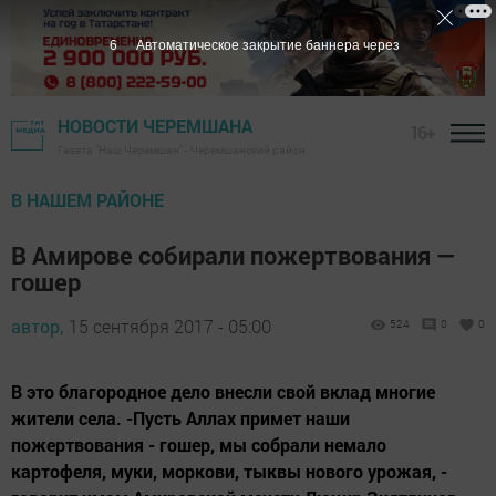
5
Автоматическое закрытие баннера через
НОВОСТИ ЧЕРЕМШАНА
16+
Газета "Наш Черемшан" - Черемшанский район
В НАШЕМ РАЙОНЕ
В Амирове собирали пожертвования —
гошер
автор,
15 сентября 2017 - 05:00
524
0
0
В это благородное дело внесли свой вклад многие
жители села. -Пусть Аллах примет наши
пожертвования - гошер, мы собрали немало
картофеля, муки, моркови, тыквы нового урожая, -