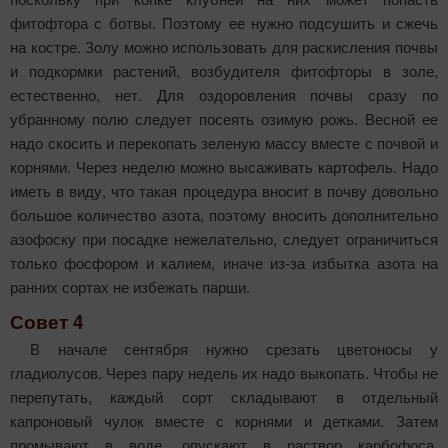
фитофтора с ботвы. Поэтому ее нужно подсушить и сжечь
на костре. Золу можно использовать для раскисления почвы
и подкормки растений, возбудителя фитофторы в золе,
естественно, нет. Для оздоровления почвы сразу по
убранному полю следует посеять ози­мую рожь. Весной ее
надо скосить и перекопать зеленую массу вместе с почвой и
корнями. Через неделю можно высаживать картофель. Надо
иметь в виду, что такая процедура вносит в почву довольно
большое количество азота, поэтому вносить дополнительно
азофоску при посадке не­желательно, следует ограничиться
только фосфо­ром и калием, иначе из-за избытка азота на
ранних сортах не избежать парши.
Совет 4
В начале сентября нужно срезать цветоносы у
гладиолусов. Через пару недель их надо выкопать. Чтобы не
перепутать, каждый сорт складывают в отдельный
капроновый чулок вместе с корнями и детками. Затем
промывают в воде, опускают в раствор карбофоса,