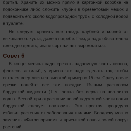
бритья. Хранить их можно прямо в картонной коробке на
подоконнике либо сложить клубни в брезентовый мешок и
подвесить его около водопроводной трубы с холодной водой
в туалете.
Не следует хранить все гнездо клубней и корней от
выкопанного куста, даже в погребе. Гнездо надо обязательно
ежегодно делить, иначе сорт начнет вырождаться.
Совет 6
В конце месяца надо срезать надземную часть пионов,
флоксов, астильб, у ирисов это надо сделать так, чтобы
остался веер листьев высотой примерно 15 см. Сразу после
срезки полейте все эти посадки 1%-ным раствором
бордоской жидкости (1 ч. ложка без верха на пол-литра
воды). Весной при отрастании новой надземной части полив
бордоской следует повторить. Эта простая процедура
избавит растения от заболевания гнилями. Бордоску можно
заменить «Фитоспорином» и присыпкой почвы золой вокруг
растений.