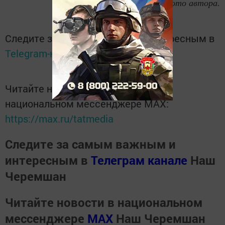
Фото автора.
Следите за самым важным и интересным в
Telegram-канале
Татмедиа
Читайте новости Татарстана в
национальном мессенджере MАХ:
https://max.ru/tatmedia
Следите за самым важным и
интересным в
Телеграм канале
Наш
Черемшан
Читайте новости в национальном
мессенджере
MАХ
Наш Черемшан