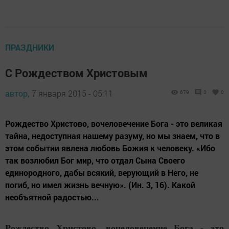
ПРАЗДНИКИ
С Рождеством Христовым
автор,
7 января 2015 - 05:11
679
0
0
Рождество Христово, вочеловечение Бога - это великая
тайна, недоступная нашему разуму, но мы знаем, что в
этом событии явлена любовь Божия к человеку. «Ибо
так возлюбил Бог мир, что отдал Сына Своего
единородного, дабы всякий, верующий в Него, не
погиб, но имел жизнь вечную». (Ин. 3, 16). Какой
необъятной радостью...
Рождество Христово, вочеловечение Бога - это