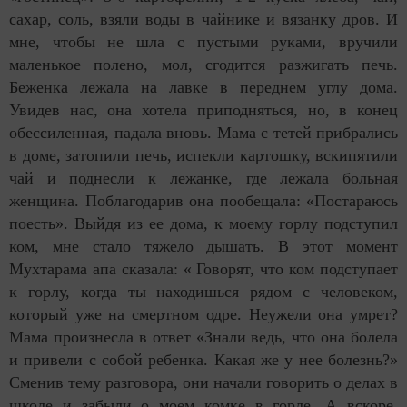
сахар, соль, взяли воды в чайнике и вязанку дров. И
мне, чтобы не шла с пустыми руками, вручили
маленькое полено, мол, сгодится разжигать печь.
Беженка лежала на лавке в переднем углу дома.
Увидев нас, она хотела приподняться, но, в конец
обессиленная, падала вновь. Мама с тетей прибрались
в доме, затопили печь, испекли картошку, вскипятили
чай и поднесли к лежанке, где лежала больная
женщина. Поблагодарив она пообещала: «Постараюсь
поесть». Выйдя из ее дома, к моему горлу подступил
ком, мне стало тяжело дышать. В этот момент
Мухтарама апа сказала: « Говорят, что ком подступает
к горлу, когда ты находишься рядом с человеком,
который уже на смертном одре. Неужели она умрет?
Мама произнесла в ответ «Знали ведь, что она болела
и привели с собой ребенка. Какая же у нее болезнь?»
Сменив тему разговора, они начали говорить о делах в
школе и забыли о моем комке в горле. А вскоре,