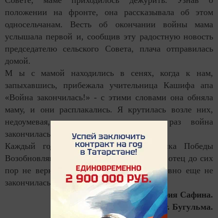
положении на фронте, она рассказывала об этом
односельчанам. Весть об окончании войны мама
услышала первой и, сообщив эту радостную новость
председателю сельского Совета, плача отправилась
домой.
М ы с мамой находились в сенях, когда к нам,
запыхавшись, прибежала учительница Кашифа апа
«Война закончилась!» - с этими словами она обняла
маму, и они расплакались. Я крутилась возле них,
недоумевая, зачем же они плачут, раз война
закончилась?! Это же, наоборот, радость.
Каждый год с приближением праздника Победы
Возобновляются воспоминания. Ведь мой отец до сих
пор не вернулся . И для меня война словно еще не
закончилась.
Альфия Сафина.
г. Бугульма.