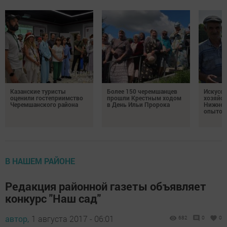
Казанские туристы
Более 150 черемшанцев
Искусс
оценили гостеприимство
прошли Крестным ходом
хозяйст
Черемшанского района
в День Ильи Пророка
Нижней
опытом
В НАШЕМ РАЙОНЕ
Редакция районной газеты объявляет
конкурс "Наш сад"
автор,
1 августа 2017 - 06:01
682
0
0