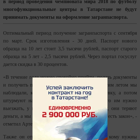
в период проведения чемпионата мира 2018 по футболу
многофункциональные центры в Татарстане не будут
принимать документы на оформление загранпаспорта.
Оптимальный период получение загранпаспорта с сентября
по март. Срок изготовления - 30 дней. Паспорт нового
образца на 10 лет стоит 3,5 тысячи рублей, паспорт старого
образца на 5 лет - 2,5 тысячи рублей. Через портал госуслуг
дается скидка в 30 процентов.
«В течение года можно спокойно прийти, подать документы
и получить паспорт, не бегая сломя голову. Этим летом мы
наблюдали, как люди сначала покупают путевку, а потом
штурмуют наши подразделения и говорят, что им нужно
выезжать, у них через 10 дней путевка горит, они теряют
деньги, а мы не можем им дать паспорт - закон есть закон», -
отметил Артем Кузнецов.
Также он отметил, что следующем году все, кому нужны