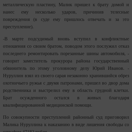
металлическую пластину, Малик пришел к брату домой и
нанес ему несколько ударов, причинив телесные
повреждения (в суде ему пришлось отвечать и за это
преступление).
-В марте подсудимый вновь вступил в конфликтные
отношения со своим братом, поводом этого послужил отказ
последнего ремонтировать порезанные шины автомобиля, -
говорит заместитель прокурора района государственный
обвинитель по этому уголовному делу Юрий Иванов. -
Нуруллин взял из своего сарая незаконно хранившийся обрез
охотничьего ружья с двумя патронами, пришел во двор дома
родственника и выстрелил ему в область грудной клетки.
Брат осужденного остался в живых благодаря
квалифицированной медицинской помощи.
По совокупности преступлений районный суд приговорил
Малика Нуруллина к наказанию в виде лишения свободы со
штрафом 47182 рубля.