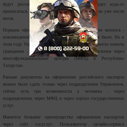
будут российские паспорта или нужно будет куда-то
прописаться, выписаться, делали это до июня или уже после
июля.
Порядок оформления паспортов существенно не менялся -
нововведений в законодательстве за этот год не было. Но в
этом году Управление по вопросам миграции смогло помочь
гражданам - теперь они могут подавать заявления через
многофункциональные центры (МФЦ) в Республике
Татарстан.
Раньше документы на оформление российского паспорта
можно было сдать только через подразделения Управления,
сейчас есть три возможности у человека - через
подразделения, через МФЦ и через портал государственных
услуг.
Имеются большие преимущества оформления паспортов
через сайт госуслуг. Пользователи онлайн-сервиса