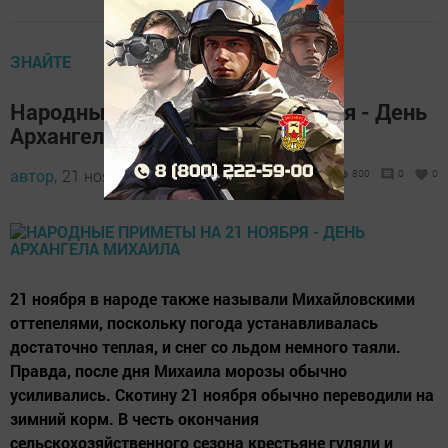
ЗНАЙТЕ
Народные приметы на 21 ноября - День
Архангела Михаила
автор,
21 ноября 2017 - 05:25
800
0
0
21 ноября в народе также называли Михайловскими
оттепелями, поскольку погода устанавливалась
достаточно теплая, и снег со льдом немного таяли.
Правда, после дня Михаила морозы обычно
усиливались. Скотину 21 ноября обычно переводили на
зимний корм. В честь окончания
сельскохозяйственного сезона крестьяне гуляли и