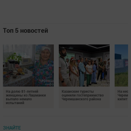
Топ 5 новостей
На долю 81-летней
Казанские туристы
На неск
женщины из Лашманки
оценили гостеприимство
Черемш
выпало немало
Черемшанского района
кипит р
испытаний
ЗНАЙТЕ