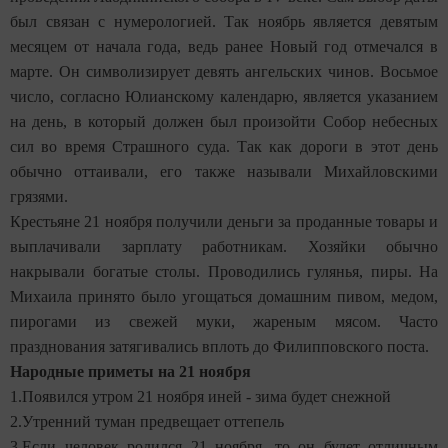
был связан с нумерологией. Так ноябрь является девятым
месяцем от начала года, ведь ранее Новый год отмечался в
марте. Он символизирует девять ангельских чинов. Восьмое
число, согласно Юлианскому календарю, является указанием
на день, в который должен был произойти Собор небесных
сил во время Страшного суда. Так как дороги в этот день
обычно оттаивали, его также называли Михайловскими
грязями.
Крестьяне 21 ноября получили деньги за проданные товары и
выплачивали зарплату работникам. Хозяйки обычно
накрывали богатые столы. Проводились гулянья, пиры. На
Михаила принято было угощаться домашним пивом, медом,
пирогами из свежей муки, жареным мясом. Часто
празднования затягивались вплоть до Филипповского поста.
Народные приметы на 21 ноября
1.Появился утром 21 ноября иней - зима будет снежной
2.Утренний туман предвещает оттепель
3.Если человек родился 21 ноября, то он будет отличным