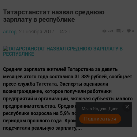
​Татарстанстат назвал среднюю
зарплату в республике
автор,
21 ноября 2017 - 04:21
926
0
0
Средняя зарплата жителей Татарстана за девять
месяцев этого года составила 31 389 рублей, сообщает
пресс-служба Татстата. Эксперты оценивали
вознаграждение, которое получили работники
предприятий и организаций, включая субъекты малого
предпринимательства. Средняя зарплата по
Мы в Яндекс.Дзен
республике возросла на 5,9% по сравнению с этим же
Подписаться
периодом прошлого года. Кроме того, специалисты
подсчитали реальную зарплату,...