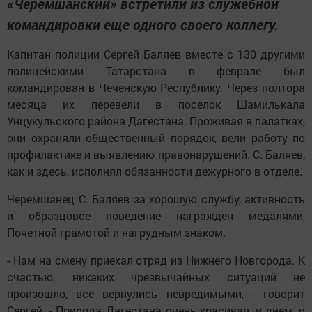
«Черемшанский» встретили из служебной
командировки еще одного своего коллегу.
Капитан полиции Сергей Баляев вместе с 130 другими
полицейскими Татарстана в феврале был
командирован в Чеченскую Республику. Через полтора
месяца их перевели в поселок Шамилькала
Унцукульского района Дагестана. Проживая в палатках,
они охраняли общественный порядок, вели работу по
профилактике и выявлению правонарушений. С. Баляев,
как и здесь, исполнял обязанности дежурного в отделе.
Черемшанец С. Баляев за хорошую службу, активность
и образцовое поведение награжден медалями,
Почетной грамотой и нагрудным знаком.
- Нам на смену приехал отряд из Нижнего Новгорода. К
счастью, никаких чрезвычайных ситуаций не
произошло, все вернулись невредимыми, - говорит
Сергей. - Природа Дагестана очень красивая, и днем, и