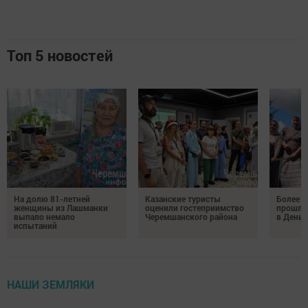
Топ 5 новостей
На долю 81-летней
Казанские туристы
Более 
женщины из Лашманки
оценили гостеприимство
прошли
выпало немало
Черемшанского района
в День 
испытаний
НАШИ ЗЕМЛЯКИ