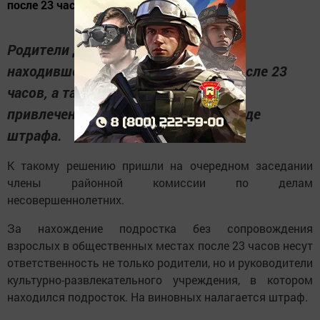
после 23 часов несут ответственность не...
Родители Д. из деревни Казанка,
находившегося в сельском клубе после 23
часов, а также заведующая клубом
привлечены к ответственности в виде
штрафа.
К такому решению пришли на очередном заседании
члены районной комиссии по делам
несовершеннолетних.
За нахождение подростка без сопровождения
взрослых в общественных местах после 23 часов несут
ответственность не только родители, но и руководители
культурно-развлекательного учреждения, в котором
находился подросток. На виновных налагается штраф.