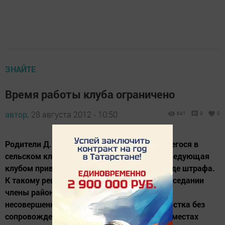
ЗНАЙТЕ
Время работы клуба ограничено
автор,
28 августа 2012 - 10:50
641
0
0
Родители Д. из деревни Казанка, находившегося в
сельском клубе после 23 часов, а также заведующая
клубом привлечены к ответственности в виде штрафа.
К такому решению пришли на очередном заседании
члены районной комиссии по делам
несовершеннолетних. За нахождение подростка без
сопровождения взрослых в общественных местах