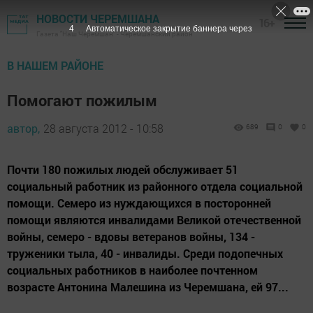
НОВОСТИ ЧЕРЕМШАНА
16+
3
Автоматическое закрытие баннера через
Газета "Наш Черемшан" - Черемшанский район
В НАШЕМ РАЙОНЕ
Помогают пожилым
автор,
28 августа 2012 - 10:58
689
0
0
Почти 180 пожилых людей обслуживает 51
социальный работник из районного отдела социальной
помощи. Семеро из нуждающихся в посторонней
помощи являются инвалидами Великой отечественной
войны, семеро - вдовы ветеранов войны, 134 -
труженики тыла, 40 - инвалиды. Среди подопечных
социальных работников в наиболее почтенном
возрасте Антонина Малешина из Черемшана, ей 97...