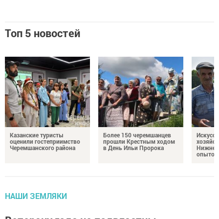
Топ 5 новостей
Казанские туристы
Более 150 черемшанцев
Искусс
оценили гостеприимство
прошли Крестным ходом
хозяйст
Черемшанского района
в День Ильи Пророка
Нижней
опытом
НАШИ ЗЕМЛЯКИ