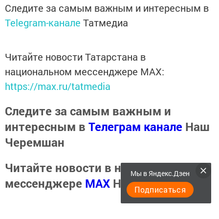
Следите за самым важным и интересным в
Telegram-канале
Татмедиа
Читайте новости Татарстана в
национальном мессенджере MАХ:
https://max.ru/tatmedia
Следите за самым важным и
интересным в
Телеграм канале
Наш
Черемшан
Читайте новости в национальном
Мы в Яндекс.Дзен
мессенджере
MАХ
Наш Черемшан
Подписаться