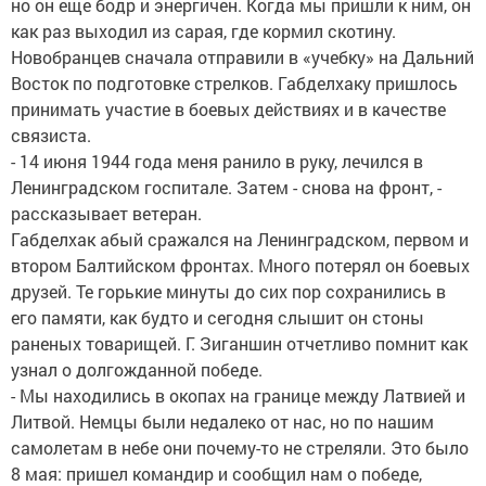
но он еще бодр и энергичен. Когда мы пришли к ним, он
как раз выходил из сарая, где кормил скотину.
Новобранцев сначала отправили в «учебку» на Дальний
Восток по подготовке стрелков. Габделхаку пришлось
принимать участие в боевых действиях и в качестве
связиста.
- 14 июня 1944 года меня ранило в руку, лечился в
Ленинградском госпитале. Затем - снова на фронт, -
рассказывает ветеран.
Габделхак абый сражался на Ленинградском, первом и
втором Балтийском фронтах. Много потерял он боевых
друзей. Те горькие минуты до сих пор сохранились в
его памяти, как будто и сегодня слышит он стоны
раненых товарищей. Г. Зиганшин отчетливо помнит как
узнал о долгожданной победе.
- Мы находились в окопах на границе между Латвией и
Литвой. Немцы были недалеко от нас, но по нашим
самолетам в небе они почему-то не стреляли. Это было
8 мая: пришел командир и сообщил нам о победе,