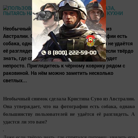
Необычный снимок сделала Кристина Суво из
Австралии. Она утверждает, что на фотографии есть
собака, однако большинству пользователей не удаётся
её разглядеть. А удастся ли это вам? Даже если твёрдо
знать, где спрятался питомец, увидеть его будет
непросто. Приглядитесь к чёрному коврику рядом с
раковиной. На нём можно заметить несколько
светлых...
Необычный снимок сделала Кристина Суво из Австралии.
Она утверждает, что на фотографии есть собака, однако
большинству пользователей не удаётся её разглядеть. А
удастся ли это вам?
Даже если твёрдо знать, где спрятался питомец, увидеть его