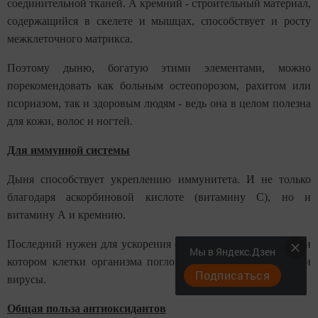
соединительной тканей. А кремний - строительный материал,
содержащийся в скелете и мышцах, способствует и росту
межклеточного матрикса.
Поэтому дыню, богатую этими элементами, можно
порекомендовать как больным остеопорозом, рахитом или
псориазом, так и здоровым людям - ведь она в целом полезна
для кожи, волос и ногтей.
Для иммунной системы
Дыня способствует укреплению иммунитета. И не только
благодаря аскорбиновой кислоте (витамину С), но и
витамину А и кремнию.
Последний нужен для ускорения фагоцитоза - процесса, при
Мы в Яндекс.Дзен
котором клетки организма поглощают вредные бактерии и
Подписаться
вирусы.
Общая польза антиоксидантов