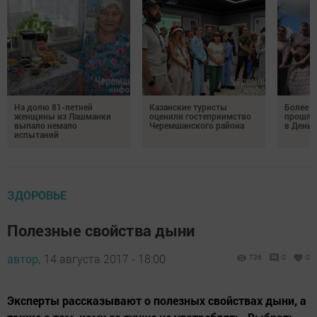
На долю 81-летней
Казанские туристы
Более 
женщины из Лашманки
оценили гостеприимство
прошли
выпало немало
Черемшанского района
в День 
испытаний
ЗДОРОВЬЕ
Полезные свойства дыни
автор,
14 августа 2017 - 18:00
736
0
0
Эксперты рассказывают о полезных свойствах дыни, а