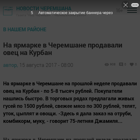
НОВОСТИ ЧЕРЕМШАНА
16+
4
Автоматическое закрытие баннера через
Газета "Наш Черемшан" - Черемшанский район
В НАШЕМ РАЙОНЕ
На ярмарке в Черемшане продавали
овец на Курбан
автор,
15 августа 2017 - 08:00
908
0
0
На ярмарке в Черемшане на прошлой неделе продавали
овец на Курбан - по 5-8 тысяч рублей. Покупатели
нашлись быстро. В торговых рядах предлагали живых
гусей по 1500 рублей, свежее мясо по 300 рублей, телят,
уток, цыплят и овощи. -Здесь я дала заказ на отруби,
комбикорм, муку, - говорит 75-летняя Джамиля...
На ярмарке в Черемшане на прошлой неделе продавали