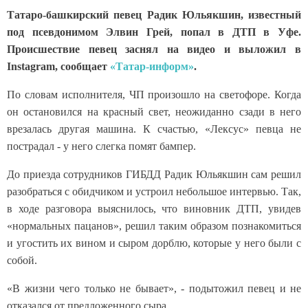
Татаро-башкирский певец Радик Юльякшин, известный
под псевдонимом Элвин Грей, попал в ДТП в Уфе.
Происшествие певец заснял на видео и выложил в
Instagram, сообщает
«Татар-информ»
.
По словам исполнителя, ЧП произошло на светофоре. Когда
он остановился на красный свет, неожиданно сзади в него
врезалась другая машина. К счастью, «Лексус» певца не
пострадал - у него слегка помят бампер.
До приезда сотрудников ГИБДД Радик Юльякшин сам решил
разобраться с обидчиком и устроил небольшое интервью. Так,
в ходе разговора выяснилось, что виновник ДТП, увидев
«нормальных пацанов», решил таким образом познакомиться
и угостить их вином и сыром дорблю, которые у него были с
собой.
«В жизни чего только не бывает», - подытожил певец и не
отказался от предложенного сыра.