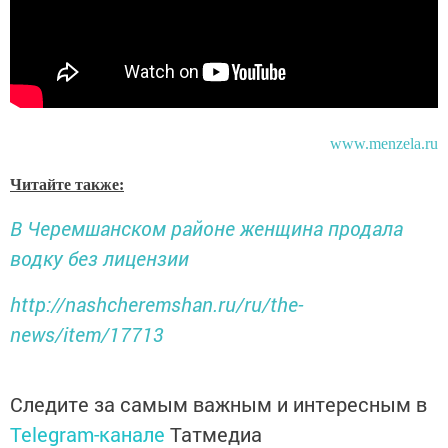
www.menzela.ru
Читайте также:
В Черемшанском районе женщина продала
водку без лицензии
http://nashcheremshan.ru/ru/the-
news/item/17713
Следите за самым важным и интересным в
Telegram-канале
Татмедиа