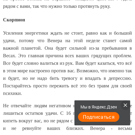
рядом с вами, так что нужно только протянуть руку.
Скорпион
Усиления энергетики ждать не стоит, равно как и большой
удачи, потому что Венера на этой неделе станет самой
важной планетой. Она будет сильной из-за пребывания в
Весах. Это главная причина всех ваших грядущих проблем.
Все будет словно валиться из рук. Вам будет казаться, что всё
в этом мире настроено против вас. Возможно, что именно так
и будет, но не надо бить тревогу и впадать в депрессию.
Постарайтесь просто пережить всё это без травм для своей
психики.
Не отвечайте людям негативом на негатив, если не хотите
Мы в Яндекс.Дзен
лишиться остатков удачи. С 16 по 22 октября жизнь будет
Подписаться
кипеть вокруг вас, но не рядом с вами. Не завидуйте никому
и не ревнуйте ваших близких. Венера - весьма