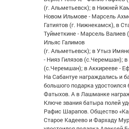
(г. Альметьевск); в Нижней Ка
Новом Ильмове - Марсель Ахме
Гатиятов (г. Нижнекамск), в С
Туйметкине - Марсель Валиев 
Ильяс Галимов
(г. Альметьевск); в Утыз Имян
- Нияз Гилязов (с.Черемшан); 
(с.Черемшан); в Аккирееве - Е
На Сабантуе награждались и б
большого подарка удостоился
Фатыхов. А в Лашманке награж
Ключе звания батыра полей уд
Рафис Шарапов. Общество «Кад
Старое Кадеево и Фархаду Му
удостоился подарка Алексей Б