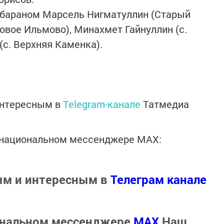
с бараном Марсель Нигматуллин (Старый
овое Ильмово), Минахмет Гайнуллин (с.
(с. Верхняя Каменка).
интересным в
Telegram-канале
Татмедиа
в национальном мессенджере MАХ:
ым и интересным в
Телеграм канале
ональном мессенджере
MАХ
Наш