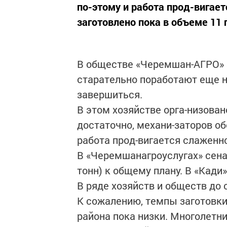
по-этому и работа прод-вигае
заготовлено пока в объеме 11 п
В обществе «Черемшан-АГРО» з
старательно поработают еще н
завершиться.
В этом хозяйстве орга-низован
достаточно, механи-заторов о
работа прод-вигается слаженно
В «Черемшанагроуслугах» сена
тонн) к общему плану. В «Кади»
В ряде хозяйств и обществ до 
К сожалению, темпы заготовки
района пока низки. Многолетн