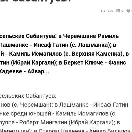
1020
0
сельских Сабантуев: в Черемшане Рамиль
Лашманке - Инсаф Гатин (с. Лашманка); в
 - Камиль Исмагилов (с. Верхняя Каменка), в
тин (Ибрай Каргали); в Беркет Ключе - Фанис
адееве - Айвар...
сельских Сабантуев:
ов (с. Черемшан); в Лашманке - Инсаф Гатин
нке среди юношей - Камиль Исмагилов (с.
руппе - Роберт Мингатин (Ибрай Каргали); в
(Черемшан); в Старом Кадееве - Айвар Билалов