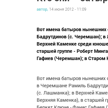
автор,
14 июня 2012 - 11:09
Вот имена батыров нынешних 
Бадрутдинов (с. Черемшан); в 
Верхней Каменке среди юношей
старшей группе - Роберт Минга
Гафиев (Черемшан); в Старом К
Вот имена батыров нынешних 
в Черемшане Рамиль Бадрутдин
(с. Лашманка); в Верхней Каме
Верхняя Каменка), в старшей г
Беркет Ключе - Фанис Гафиев 