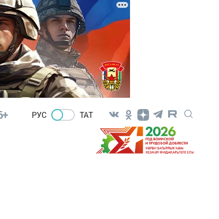
6+
РУС
ТАТ