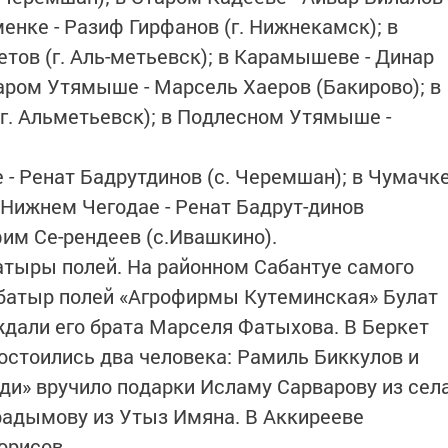
менке - Разиф Гирфанов (г. Нижнекамск); в
тов (г. Аль-метьевск); в Карамышеве - Динар
таром Утямыше - Марсель Хаеров (Бакирово); в
(г. Альметьевск); в Подлесном Утямыше -
е - Ренат Бадрутдинов (с. Черемшан); в Чумачк
в Нижнем Чегодае - Ренат Бадрут-динов
фим Се-рендеев (с.Ивашкино).
атыры полей. На районном Сабантуе самого
 батыр полей «Агрофирмы Кутеминская» Булат
дали его брата Марселя Фатыхова. В Беркет
остоились два человека: Рамиль Биккулов и
и» вручило подарки Исламу Сарварову из сел
радымову из Утыз Имяна. В Аккирееве
орисов.