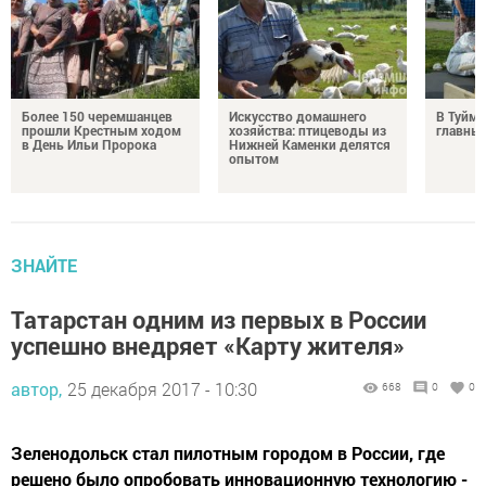
Более 150 черемшанцев
Искусство домашнего
В Туйм
прошли Крестным ходом
хозяйства: птицеводы из
главный
в День Ильи Пророка
Нижней Каменки делятся
опытом
ЗНАЙТЕ
Татарстан одним из первых в России
успешно внедряет «Карту жителя»
автор,
25 декабря 2017 - 10:30
668
0
0
Зеленодольск стал пилотным городом в России, где
решено было опробовать инновационную технологию -