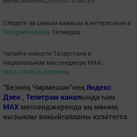
inform.tatar/news/2019/05/13/186189/
Следите за самым важным и интересным в
Telegram-канале
Татмедиа
Читайте новости Татарстана в
национальном мессенджере MАХ:
https://max.ru/tatmedia
"Безнең Чирмешән"нең
Яндекс
Дзен
,
Телеграм канал
ында һәм
МАХ
мессенджеренда иң мөһим,
кызыклы вакыйгаларны күзәтегез.