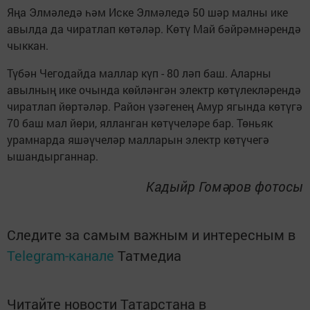
Яңа Элмәледә һәм Иске Элмәледә 50 шәр малны ике
авылда да чиратлап көтәләр. Көтү Май бәйрәмнәрендә
чыккан.
Түбән Чегодайда маллар күп - 80 ләп баш. Аларны
авылның ике очында көйләнгән электр көтүлекләрендә
чиратлап йөртәләр. Район үзәгенең Амур ягында көтүгә
70 баш мал йөри, ялланган көтүчеләре бар. Төньяк
урамнарда яшәүчеләр малларын электр көтүчегә
ышандырганнар.
Кадыйр Гомәров фотосы
Следите за самым важным и интересным в
Telegram-канале
Татмедиа
Читайте новости Татарстана в