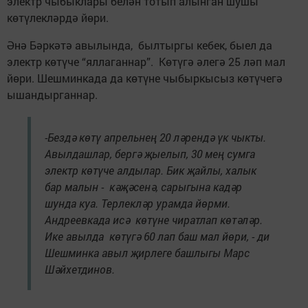
электр чыбыклары белән тотып алынган шушы
көтүлекләрдә йөри.
Әнә Бәркәтә авылында, былтыргы кебек, быел да
электр көтүче “яллаганнар”. Көтүгә әлегә 25 ләп мал
йөри. Шешминкада да көтүне чыбыркысыз көтүчегә
ышандырганнар.
-Бездә көтү апрельнең 20 ләрендә үк чыкты.
Авылдашлар, бергә җыелып, 30 мең сумга
электр көтүче алдылар. Бик җайлы, халык
бар малын - кәҗәсенә, сарыгына кадәр
шунда куа. Терлекләр урамда йөрми.
Андреевкада исә көтүне чиратлап көтәләр.
Ике авылда көтүгә 60 лап баш мал йөри, - ди
Шешминка авыл җирлеге башлыгы Марс
Шәйхетдинов.