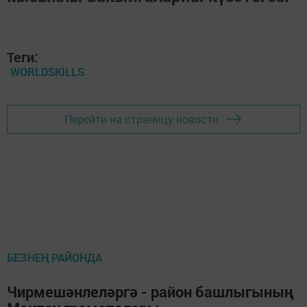
Теги:
WORLDSKILLS
Перейти на страницу новости
БЕЗНЕҢ РАЙОНДА
Чирмешәнлеләргә - район башлыгының