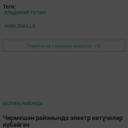
Теги:
ВЛАДИМИР ПУТИН
WORLDSKILLS
Перейти на страницу новости
БЕЗНЕҢ РАЙОНДА
Чирмешән районында электр көтүчеләр
күбәйгән