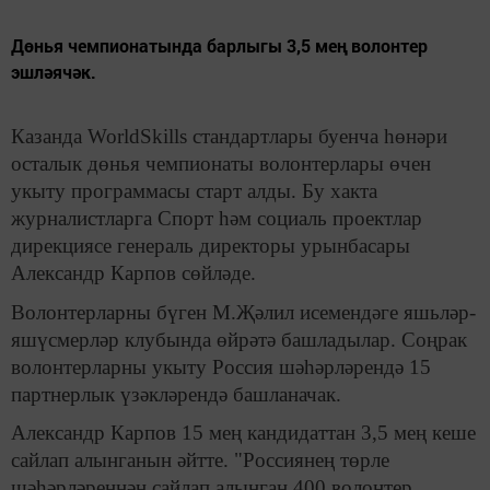
Дөнья чемпионатында барлыгы 3,5 мең волонтер
эшләячәк.
Казанда WorldSkills стандартлары буенча һөнәри
осталык дөнья чемпионаты волонтерлары өчен
укыту программасы старт алды. Бу хакта
журналистларга Спорт һәм социаль проектлар
дирекциясе генераль директоры урынбасары
Александр Карпов сөйләде.
Волонтерларны бүген М.Җәлил исемендәге яшьләр-
яшүсмерләр клубында өйрәтә башладылар. Соңрак
волонтерларны укыту Россия шәһәрләрендә 15
партнерлык үзәкләрендә башланачак.
Александр Карпов 15 мең кандидаттан 3,5 мең кеше
сайлап алынганын әйтте. "Россиянең төрле
шәһәрләреннән сайлап алынган 400 волонтер