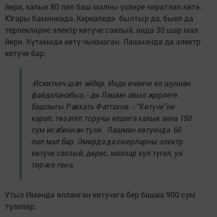
йөри, халык 80 ләп баш малны үзләре чиратлап көтә.
Югары Кәминкәдә, Керкәледә былтыр да, быел да
терлекләрне электр көтүче саклый, анда 30 шар мал
йөри. Күтәмәдә көтү чыкмаган. Лашманда да электр
көтүче бар.
-Искиткеч шәп әйбер. Инде өченче ел шуннан
файдаланабыз, - ди Лашмн авыл җирлеге
башлыгы Рәвхать Фәттахов. - “Көтүче”не
карап, төзәтеп торучы кешегә халык аена 150
сум исәбеннән түли. Лашман көтүендә 60
лап мал бар. Әмирдә дә сыерларны электр
көтүче саклый, дөрес, маллар күп түгел, ун
тирәсе генә.
Утыз Имәндә ялланган көтүчегә бер башка 900 сум
түлиләр.