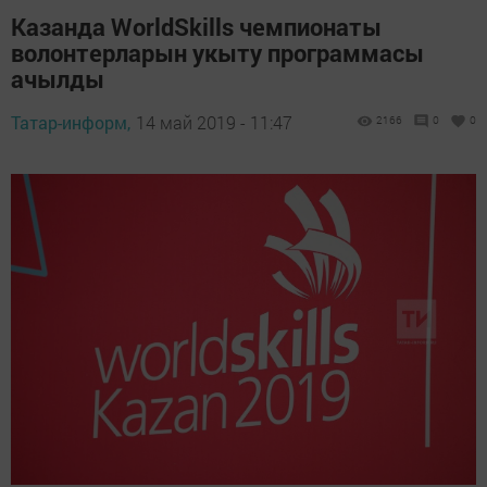
Казанда WorldSkills чемпионаты
волонтерларын укыту программасы
ачылды
Татар-информ,
14 май 2019 - 11:47
2166
0
0