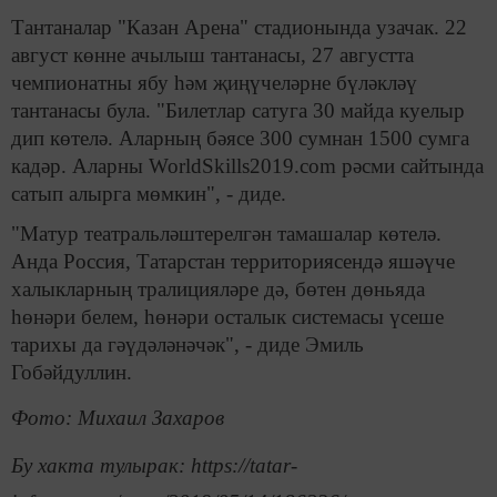
Тантаналар "Казан Арена" стадионында узачак. 22
август көнне ачылыш тантанасы, 27 августта
чемпионатны ябу һәм җиңүчеләрне бүләкләү
тантанасы була. "Билетлар сатуга 30 майда куелыр
дип көтелә. Аларның бәясе 300 сумнан 1500 сумга
кадәр. Аларны WorldSkills2019.com рәсми сайтында
сатып алырга мөмкин", - диде.
"Матур театральләштерелгән тамашалар көтелә.
Анда Россия, Татарстан территориясендә яшәүче
халыкларның тралицияләре дә, бөтен дөньяда
һөнәри белем, һөнәри осталык системасы үсеше
тарихы да гәүдәләнәчәк", - диде Эмиль
Гобәйдуллин.
Фото: Михаил Захаров
Бу хакта тулырак: https://tatar-