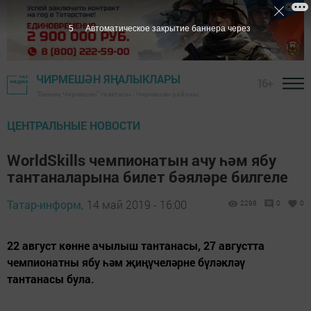
3
Автоматическое закрытие баннера через
ЧИРМЕШӘН ЯҢАЛЫКЛАРЫ
16+
"Безнең Чирмешән" газетасы - Чирмешән районы
ЦЕНТРАЛЬНЫЕ НОВОСТИ
WorldSkills чемпионатын ачу һәм ябу
тантаналарына билет бәяләре билгеле
Татар-информ,
14 май 2019 - 16:00
2298
0
0
22 август көнне ачылыш тантанасы, 27 августта
чемпионатны ябу һәм җиңүчеләрне бүләкләү
тантанасы була.