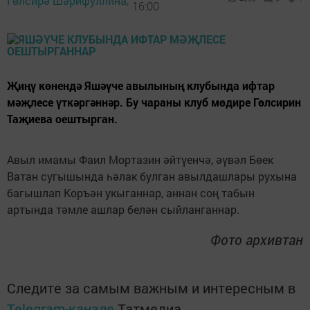
Гөлсирә Шәрифуллина,
16:00
Җиңү көнендә Яшәүче авылының клубында ифтар
мәҗлесе үткәргәннәр. Бу чараны клуб мөдире Гөлсирин
Таҗиева оештырган.
Авыл имамы Фаил Мортазин әйтүенчә, әүвәл Бөек
Ватан сугышында һәлак булган авылдашлары рухына
багышлап Коръән укыганнар, аннан соң табын
артында тәмле ашлар белән сыйланганнар.
Фото архивтан
Следите за самым важным и интересным в
Telegram-канале
Татмедиа