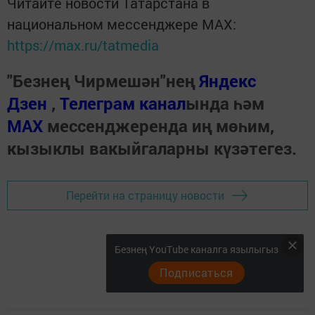
Читайте новости Татарстана в
национальном мессенджере MАХ:
https://max.ru/tatmedia
"Безнең Чирмешән"нең
Яндекс
Дзен
,
Телеграм канал
ында һәм
МАХ
мессенджеренда иң мөһим,
кызыклы вакыйгаларны күзәтегез.
Перейти на страницу новости
Безнең YouTube каналга язылыгыз
Подписаться