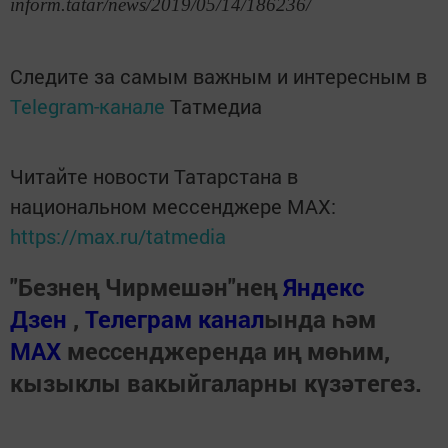
inform.tatar/news/2019/05/14/186236/
Следите за самым важным и интересным в
Telegram-канале
Татмедиа
Читайте новости Татарстана в
национальном мессенджере MАХ:
https://max.ru/tatmedia
"Безнең Чирмешән"нең
Яндекс
Дзен
,
Телеграм канал
ында һәм
МАХ
мессенджеренда иң мөһим,
кызыклы вакыйгаларны күзәтегез.