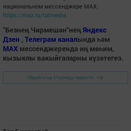
национальном мессенджере MАХ:
https://max.ru/tatmedia
"Безнең Чирмешән"нең
Яндекс
Дзен
,
Телеграм канал
ында һәм
МАХ
мессенджеренда иң мөһим,
кызыклы вакыйгаларны күзәтегез.
Перейти на страницу новости