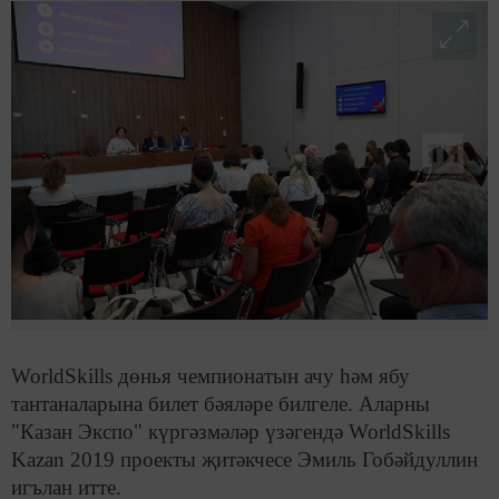
WorldSkills дөнья чемпионатын ачу һәм ябу
тантаналарына билет бәяләре билгеле. Аларны
"Казан Экспо" күргәзмәләр үзәгендә WorldSkills
Kazan 2019 проекты җитәкчесе Эмиль Гобәйдуллин
игълан итте.