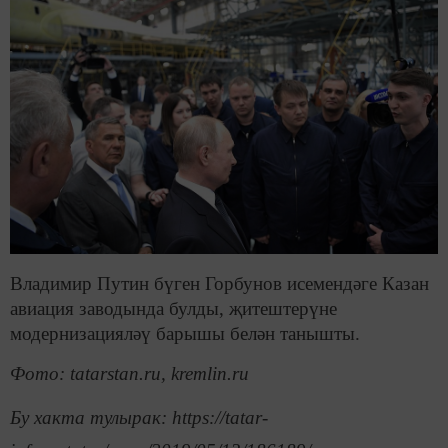
Владимир Путин бүген Горбунов исемендәге Казан
авиация заводында булды, җитештерүне
модернизацияләү барышы белән танышты.
Фото
: tatarstan.ru, kremlin.ru
Бу хакта тулырак: https://tatar-