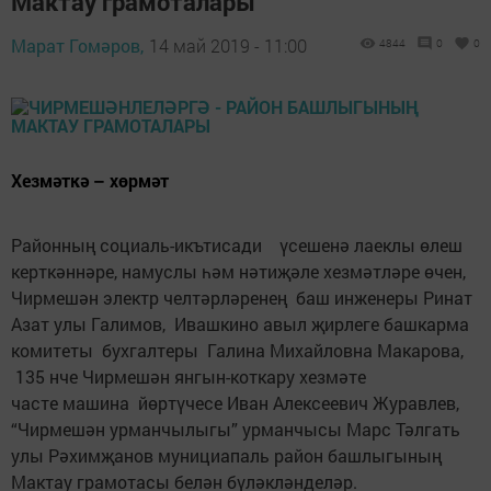
Мактау грамоталары
Марат Гомәров,
14 май 2019 - 11:00
4844
0
0
Хезмәткә – хөрмәт
Районның социаль-икътисади үсешенә лаеклы өлеш
керткәннәре, намуслы һәм нәтиҗәле хезмәтләре өчен,
Чирмешән электр челтәрләренең баш инженеры Ринат
Азат улы Галимов, Ивашкино авыл җирлеге башкарма
комитеты бухгалтеры Галина Михайловна Макарова,
135 нче Чирмешән янгын-коткару хезмәте
часте машина йөртүчесе Иван Алексеевич Журавлев,
“Чирмешән урманчылыгы” урманчысы Марс Тәлгать
улы Рәхимҗанов мунициапаль район башлыгының
Мактау грамотасы белән бүләкләнделәр.