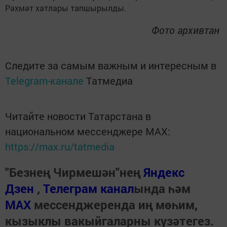
Рәхмәт хатлары тапшырылды.
Фото архивтан
Следите за самым важным и интересным в
Telegram-канале
Татмедиа
Читайте новости Татарстана в
национальном мессенджере MАХ:
https://max.ru/tatmedia
"Безнең Чирмешән"нең
Яндекс
Дзен
,
Телеграм канал
ында һәм
МАХ
мессенджеренда иң мөһим,
кызыклы вакыйгаларны күзәтегез.