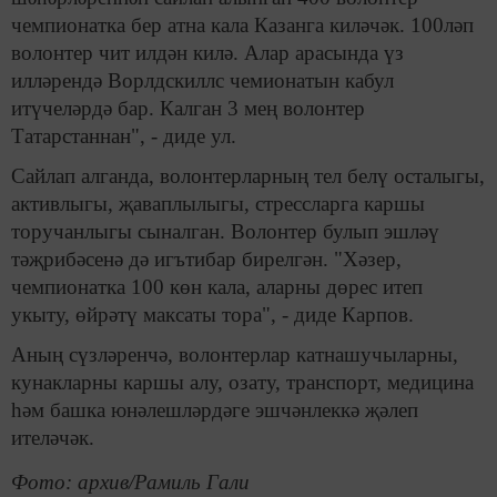
чемпионатка бер атна кала Казанга киләчәк. 100ләп
волонтер чит илдән килә. Алар арасында үз
илләрендә Ворлдскиллс чемионатын кабул
итүчеләрдә бар. Калган 3 мең волонтер
Татарстаннан", - диде ул.
Сайлап алганда, волонтерларның тел белү осталыгы,
активлыгы, җаваплылыгы, стрессларга каршы
торучанлыгы сыналган. Волонтер булып эшләү
тәҗрибәсенә дә игътибар бирелгән. "Хәзер,
чемпионатка 100 көн кала, аларны дөрес итеп
укыту, өйрәтү максаты тора", - диде Карпов.
Аның сүзләренчә, волонтерлар катнашучыларны,
кунакларны каршы алу, озату, транспорт, медицина
һәм башка юнәлешләрдәге эшчәнлеккә җәлеп
ителәчәк.
Фото: архив/Рамиль Гали