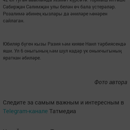
Сабирҗан Сәлимҗан улы белән өч бала үстерәләр.
Розалимә әбинең кызлары да әниләре һөнәрен
сайлаган.
Юбиляр бүген кызы Разия һәм кияве Наил тәрбиясендә
яши. Ул 6 оныгының һәм шул кадәр үк оныкчыгының
яраткан әбиләре.
Фото автора
Следите за самым важным и интересным в
Telegram-канале
Татмедиа