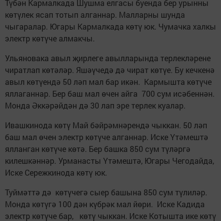
Түбән Кармалкада Шушма елгасы буенда бер урынны
көтүлек ясап тотып алганнар. Малларны шунда
чыгаралар. Югары Кармалкада көтү юк. Чумачка халкы
электр көтүче алмакчы.
Ульяновака авыл җирлеге авылларында терлекләрене
чиратлап көтәләр. Яшәүчедә дә чират көтүе. Бу кечкенә
авыл көтүендә 50 ләп мал бар икән. Кармышта көтүче
яллаганнар. Бер баш мал өчен айга 700 сум исәбеннән.
Монда Әккәрәйдән дә 30 лап эре терлек куалар.
Ивашкинода көтү Май бәйрәмнәрендә чыккан. 50 ләп
баш мал өчен электр көтүче алганнар. Иске Үтәмештә
ялланган көтүче көтә. Бер башка 850 сум түләргә
килешкәннәр. Урманасты Үтәмештә, Югары Чегодайда,
Иске Сережкинода көтү юк.
Туймәттә дә көтүчегә сыер башына 850 сум түлиләр.
Монда көтүгә 100 дән күбрәк мал йөри. Иске Кадида
электр көтүче бар, көтү чыккан. Иске Котышта ике көтү