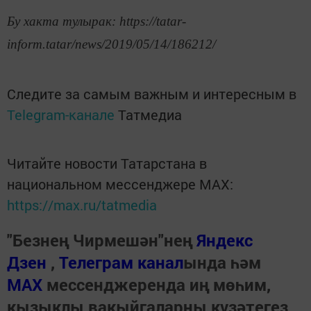
Бу хакта тулырак: https://tatar-
inform.tatar/news/2019/05/14/186212/
Следите за самым важным и интересным в
Telegram-канале
Татмедиа
Читайте новости Татарстана в
национальном мессенджере MАХ:
https://max.ru/tatmedia
"Безнең Чирмешән"нең
Яндекс
Дзен
,
Телеграм канал
ында һәм
МАХ
мессенджеренда иң мөһим,
кызыклы вакыйгаларны күзәтегез.