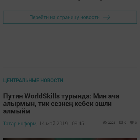
Перейти на страницу новости
ЦЕНТРАЛЬНЫЕ НОВОСТИ
Путин WorldSkills турында: Мин ача
алырмын, тик сезнең кебек эшли
алмыйм
Татар-информ,
14 май 2019 - 09:45
2226
0
0