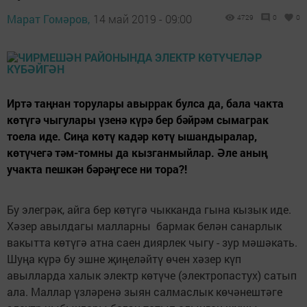
Марат Гомәров,
14 май 2019 - 09:00
4729
0
0
Иртә таңнан торулары авыррак булса да, бала чакта
көтүгә чыгулары үзенә күрә бер бәйрәм сымаграк
тоела иде. Сиңа көтү кадәр көтү ышандыралар,
көтүчегә тәм-томны да кызганмыйлар. Әле аның
учакта пешкән бәрәңгесе ни тора?!
Бу элегрәк, айга бер көтүгә чыкканда гына кызык иде.
Хәзер авылдагы малларны бармак белән санарлык
вакытта көтүгә атна саен диярлек чыгу - зур мәшәкать.
Шуңа күрә бу эшне җиңеләйтү өчен хәзер күп
авылларда халык электр көтүче (электропастух) сатып
ала. Маллар үзләренә зыян салмаслык көчәнештәге