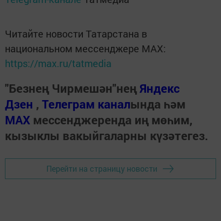
Читайте новости Татарстана в
национальном мессенджере MАХ:
https://max.ru/tatmedia
"Безнең Чирмешән"нең
Яндекс
Дзен
,
Телеграм канал
ында һәм
МАХ
мессенджеренда иң мөһим,
кызыклы вакыйгаларны күзәтегез.
Перейти на страницу новости