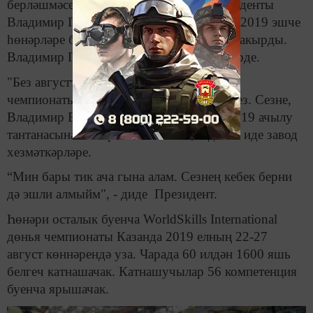
берләшмәсе хезмәткәрләре Россия Президенты
Владимир Путинны Казанда WorldSkills-2019 эшче
һөнәрләре буенча дөнья чемпионатына чакырды.
Владимир Путин бу тәкъдимгә җавап бирде.
"Без августта Казанда WorldSkills-2019
чемпионатын ачу тантанасына әзерләнәбез. Сезне,
Владимир Владимирович, WorldSkills-2019 ачылу
тантанасына чакырасыбыз килә”, – дигән иде завод
хезмәткәрләре.
“Мин бары тик ача гына алам. Сезнең кебек берни
дә эшли алмыйм", - диде Президент.
Һөнәри осталык буенча WorldSkills International
дөнья чемпионаты Казанда 2019 елның 22-27
август көннәрендә уза. Чарада 60 илдән 1600 яшь
белгеч катнашачак. Катнашучылар 56 компетенция
буенча ярышачак.