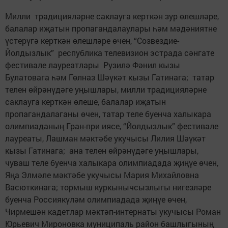
Милли традицияләрне саклауга керткән зур өлешләре,
балалар иҗатын пропагандалаулары һәм мәдәниятне
үстерүгә керткән өлешләре өчен, “Созвездие-
Йолдызлык” республика телевизион эстрада сәнгате
фестивале лауреатлары Рузилә Фәнил кызы
Булатовага һәм Гөлназ Шәүкәт кызы Гатинага; татар
телен өйрәнүдәге уңышлары, милли традицияләрне
саклауга керткән өлеше, балалар иҗатын
пропагандалаганы өчен, татар теле буенча халыкара
олимпиаданың Гран-при иясе, “Йолдызлык” фестивале
лауреаты, Лашман мәктәбе укучысы Лилия Шәүкәт
кызы Гатинага; ана телен өйрәнүдәге уңышлары,
чуваш теле буенча халыкара олимпиадада җиңүе өчен,
Яңа Элмәле мәктәбе укучысы Мария Михайловна
Васюткинага; тормыш куркынычсызлыгы нигезләре
буенча Россиякүләм олимпиадада җиңүе өчен,
Чирмешән кадетлар мәктәп-интернаты укучысы Роман
Юрьевич Мироновка муниципаль район башлыгының