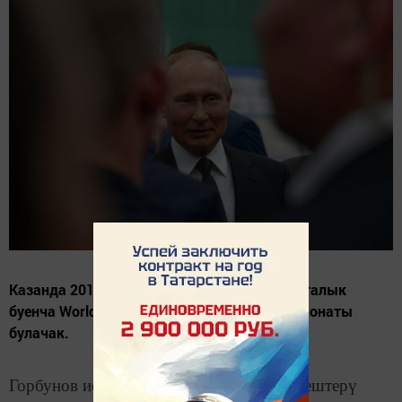
Казанда 2019 елның августында һөнәри осталык
буенча WorldSkills International дөнья чемпионаты
булачак.
Горбунов исемендәге Казан авиация җитештерү