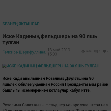
БЕЗНЕҢ ЯКТАШЛАР
Иске Кадиның фельдшерына 90 яшь
тулган
13 май 2019 -
Гөлсирә Шәрифуллина,
4978
0
4
15:00
Иске Кади авылыннан Розалимә Дәүләтшина 90
яшьлек юбилее уңаеннан Россия Президенты һәм район
башлыгы исемнәреннән котлаулар кабул итте.
Розалимә Сәлах кызы фельдшер һөнәре үзләштерә һәм
42 ел туган авылында хезмәт күрсәтә. Тормыш иптәше