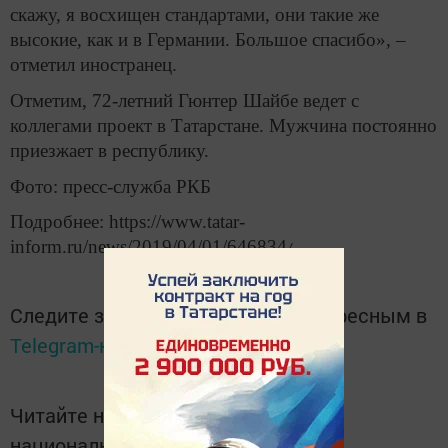
скажу, я восхищен стандартами, они такие же
высокие, как и в Германии. Большое спасибо», –
отметил иностранец.
Отметим, 72-летний Гюнтер Шайбе ведет с
коллегами проект в Татарстане. Мужчина постоянно
приезжает в республику.
Фото: пресс-служба РКБ
Подробнее: https://www.tatar-
inform.ru/news/2019/04/01/646834
/
Следите за самым важным и интересным в
Telegram-канале
Татмедиа
Читайте новости Татарстана в
национальном мессенджере MАХ: