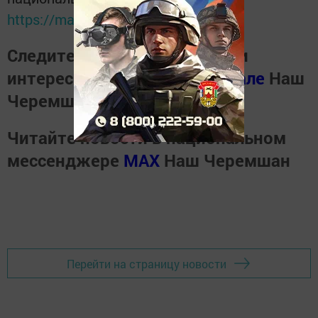
https://max.ru/tatmedia
Следите за самым важным и
интересным в
Телеграм канале
Наш
Черемшан
Читайте новости в национальном
мессенджере
MАХ
Наш Черемшан
Перейти на страницу новости