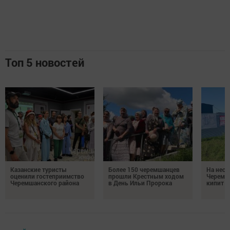
Топ 5 новостей
Казанские туристы
Более 150 черемшанцев
На неск
оценили гостеприимство
прошли Крестным ходом
Черемш
Черемшанского района
в День Ильи Пророка
кипит р