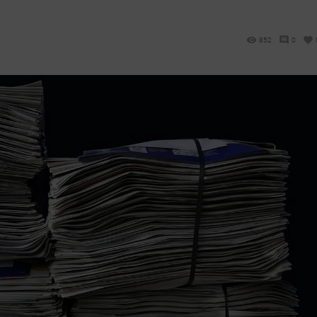
852
0