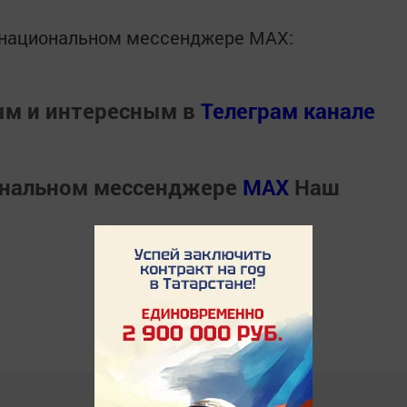
в национальном мессенджере MАХ:
ым и интересным в
Телеграм канале
ональном мессенджере
MАХ
Наш