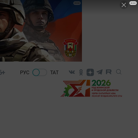
6+
РУС
ТАТ