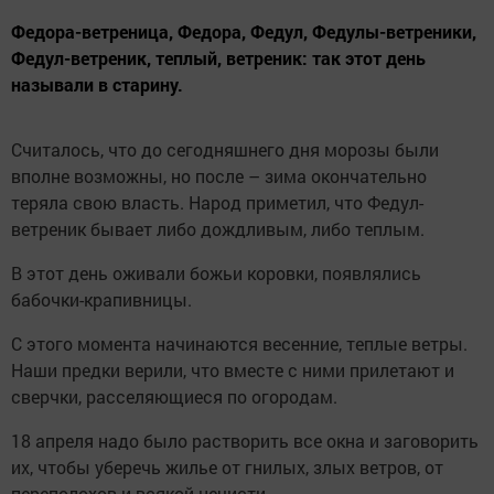
Федора-ветреница, Федора, Федул, Федулы-ветреники,
Федул-ветреник, теплый, ветреник: так этот день
называли в старину.
Считалось, что до сегодняшнего дня морозы были
вполне возможны, но после – зима окончательно
теряла свою власть. Народ приметил, что Федул-
ветреник бывает либо дождливым, либо теплым.
В этот день оживали божьи коровки, появлялись
бабочки-крапивницы.
С этого момента начинаются весенние, теплые ветры.
Наши предки верили, что вместе с ними прилетают и
сверчки, расселяющиеся по огородам.
18 апреля надо было растворить все окна и заговорить
их, чтобы уберечь жилье от гнилых, злых ветров, от
переполохов и всякой нечисти.