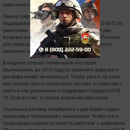
зависимости от поколения.
Самые современные модели телевизоров
поддерживают стандарт передачи сигнала DVB-T2 по
умолчанию - все необходимое оборудование уже
встроено в корпус приемника – телевизора. Поэтому
для перехода на цифровой формат нужно просто
напрямую подключить антенну.
В моделях плоских телевизоров постарше
(выпускались до 2013 года) встроенного цифрового
ресивера может не оказаться. Чтобы узнать об этом
достаточно просто посмотреть паспорт устройства и
найти в нем упоминание о поддержке стандарта DVB-
Т2. Если его нет, то нужна отдельная приставка.
Отдельный ресивер потребуется и для более старых
аналоговых телевизоров с кинескопом. Чтобы эти и
предыдущие модели устройств работали с цифровым
ТВ, нужно купить приставку-ресивер с поддержкой DVB-