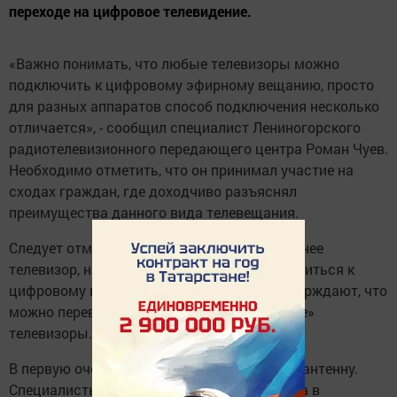
переходе на цифровое телевидение.
«Важно понимать, что любые телевизоры можно
подключить к цифровому эфирному вещанию, просто
для разных аппаратов способ подключения несколько
отличается», - сообщил специалист Лениногорского
радиотелевизионного передающего центра Роман Чуев.
Необходимо отметить, что он принимал участие на
сходах граждан, где доходчиво разъяснял
преимущества данного вида телевещания.
Следует отметить, что насколько совершеннее
телевизор, настолько проще будет подключиться к
цифровому вещанию. Но специалисты утверждают, что
можно перевести на «цифру» и «устаревшие»
телевизоры.
В первую очередь, необходимо приобрести антенну.
Специалисты делят телевизоры на три вида в