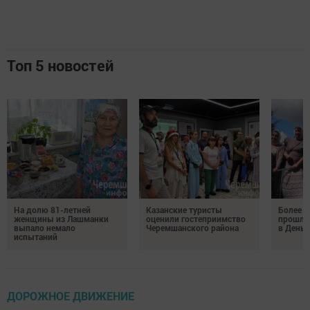
Топ 5 новостей
На долю 81-летней
Казанские туристы
Более 
женщины из Лашманки
оценили гостеприимство
прошли
выпало немало
Черемшанского района
в День 
испытаний
ДОРОЖНОЕ ДВИЖЕНИЕ