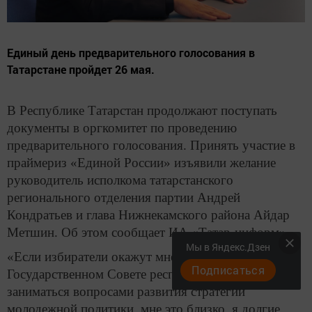
Единый день предварительного голосования в
Татарстане пройдет 26 мая.
В Республике Татарстан продолжают поступать
документы в оргкомитет по проведению
предварительного голосования. Принять участие в
праймериз «Единой России» изъявили желание
руководитель исполкома татарстанского
регионального отделения партии Андрей
Кондратьев и глава Нижнекамского района Айдар
Метшин. Об этом сообщает ИА «Татар-информ».
Мы в Яндекс.Дзен
«Если избиратели окажут мне доверие, в
Подписаться
Государственном Совете республики я бы хотел
заниматься вопросами развития стратегии
молодежной политики, мне это близко, я долгие