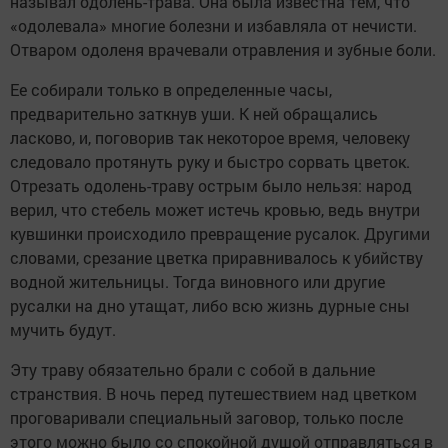
называл одолень-трава. Она была известна тем, что
«одолевала» многие болезни и избавляла от нечисти.
Отваром одоленя врачевали отравления и зубные боли.
Ее собирали только в определенные часы,
предварительно заткнув уши. К ней обращались
ласково, и, поговорив так некоторое время, человеку
следовало протянуть руку и быстро сорвать цветок.
Отрезать одолень-траву острым было нельзя: народ
верил, что стебель может истечь кровью, ведь внутри
кувшинки происходило превращение русалок. Другими
словами, срезание цветка приравнивалось к убийству
водной жительницы. Тогда виновного или другие
русалки на дно утащат, либо всю жизнь дурные сны
мучить будут.
Эту траву обязательно брали с собой в дальние
странствия. В ночь перед путешествием над цветком
проговаривали специальный заговор, только после
этого можно было со спокойной душой отправляться в