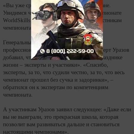
«Вы уже среди лучших из лучших в стране.
Увидимся через 90 дней на мировом чемпионате
WorldSkills в Казани», – сказал Хоуи участникам
чемпионата.
Генеральный директор Союза «Молодые
профессионалы (WorldSkills Russia)» Роберт Уразов
добавил, что «главные игроки на этом празднике
жизни – эксперты и участники». «Спасибо,
эксперты, за то, что судили честно, за то, что весь
чемпионат прошел без сучка и задоринки», –
обратился он к экспертам по компетенциям
чемпионата.
А участникам Уразов заявил следующее: «Даже если
вы не выиграли, это прекрасная школа, которая
позволит вам развиваться дальше и становиться
настоящими чемпионами».