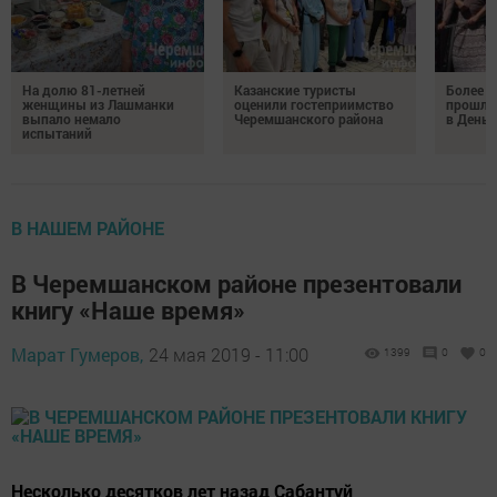
На долю 81-летней
Казанские туристы
Более 
женщины из Лашманки
оценили гостеприимство
прошли
выпало немало
Черемшанского района
в День 
испытаний
В НАШЕМ РАЙОНЕ
В Черемшанском районе презентовали
книгу «Наше время»
Марат Гумеров,
24 мая 2019 - 11:00
1399
0
0
Несколько десятков лет назад Сабантуй