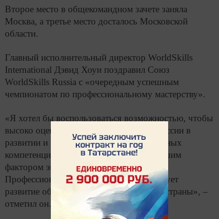
Второе место в общекомандном зачете заняла
Москва, а третье место досталось Московской
области.
Главный исполнительный директор WorldSkills
International Дэвид Хоуи поздравил Союз
WorldSkills Russia с «очередным успешным
чемпионатом по профессиональному мастерству».
«Я хотел бы воспользоваться возможностью, чтобы
высоко оценить поддержку и участие России в
развитии и продвижении профессиональных
компетенций, которые являются важнейшим
фактором экономического развития.
Профессиональное мастерство стимулирует
развитие общества, компаний и в целом страны», –
отметил он.