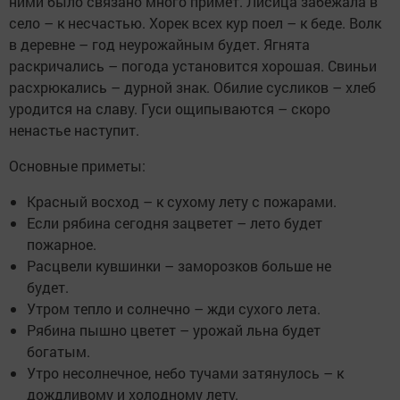
ними было связано много примет. Лисица забежала в
село – к несчастью. Хорек всех кур поел – к беде. Волк
в деревне – год неурожайным будет. Ягнята
раскричались – погода установится хорошая. Свиньи
расхрюкались – дурной знак. Обилие сусликов – хлеб
уродится на славу. Гуси ощипываются – скоро
ненастье наступит.
Основные приметы:
Красный восход – к сухому лету с пожарами.
Если рябина сегодня зацветет – лето будет
пожарное.
Расцвели кувшинки – заморозков больше не
будет.
Утром тепло и солнечно – жди сухого лета.
Рябина пышно цветет – урожай льна будет
богатым.
Утро несолнечное, небо тучами затянулось – к
дождливому и холодному лету.