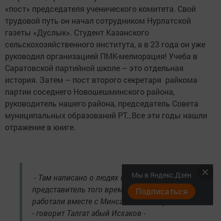
«пост» председателя ученического комитета. Свой
трудовой путь он начал сотрудником Нурлатской
газеты «Дуслык». Студент Казанского
сельскохозяйственного института, а в 23 года он уже
руководил организацией ПМК-мелиорация! Учеба в
Саратовской партийной школе – это отдельная
история. Затем – пост второго секретаря райкома
партии соседнего Новошешминского района,
руководитель нашего района, председатель Совета
муниципальных образований РТ…Все эти годы нашли
отражение в книге.
Мы в Яндекс.Дзен
- Там написано о людях нашей эпохи, я –
представитель того времени. Мы много лет
Подписаться
работали вместе с Минсагитом Закировичем,
- говорит Талгат абый Исхаков -