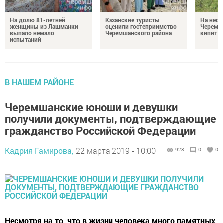
На долю 81-летней
Казанские туристы
На неск
женщины из Лашманки
оценили гостеприимство
Черемш
выпало немало
Черемшанского района
кипит р
испытаний
В НАШЕМ РАЙОНЕ
Черемшанские юноши и девушки
получили документы, подтверждающие
гражданство Российской Федерации
Кадрия Гамирова,
22 марта 2019 - 10:00
928
0
0
Несмотря на то, что в жизни человека много памятных