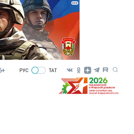
6+
РУС
ТАТ