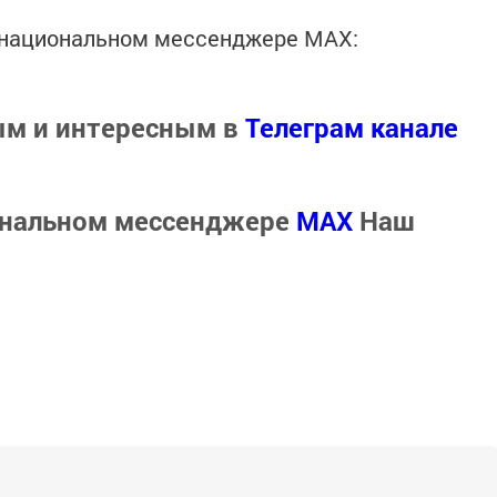
в национальном мессенджере MАХ:
ым и интересным в
Телеграм канале
ональном мессенджере
MАХ
Наш