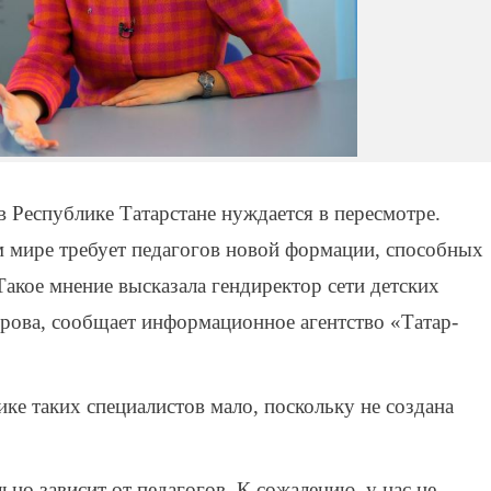
в Республике Татарстане нуждается в пересмотре.
м мире требует педагогов новой формации, способных
Такое мнение высказала гендиректор сети детских
рова, сообщает информационное агентство «Татар-
ике таких специалистов мало, поскольку не создана
но зависит от педагогов. К сожалению, у нас не