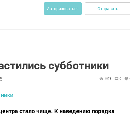
Отправить
Авторизоваться
астились субботники
45
1078
0
йцентра стало чище. К наведению порядка