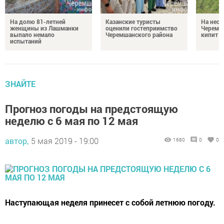
На долю 81-летней
Казанские туристы
На неск
женщины из Лашманки
оценили гостеприимство
Черемш
выпало немало
Черемшанского района
кипит р
испытаний
ЗНАЙТЕ
Прогноз погоды на предстоящую
неделю с 6 мая по 12 мая
автор,
5 мая 2019 - 19:00
1680
0
0
Наступающая неделя принесет с собой летнюю погоду.