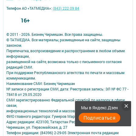
Телефон АО «ТАТМЕДИА»:
(843) 222 09 84
16+
© 2011 - 2026. Безнең Чирмешән. Все права защищены.
© ТАТМЕДИА. Все материалы, размещенные на сайте, защищены
законом.
Перепечатка, воспроизведение и распространение в любом объеме
информации,
размещенной на сайте, возможна только с письменного согласия
редакций СМИ.
При поддержке Республиканского агентства по печати и массовым
коммуникациям.
Наименование СМИ: Безнең Чирмешән
№ записи о регистрации СМИ, дата: Реестровая запись: ЭЛ № ФС 77 -
78418 от 29.05.2020
СМИ зарегистрированно Федеральной службой по надзору в сфере
связи,
Мы в Яндекс.Дзен
информационных технологий и массовых коммуникаций
ФИО главного редактора: Гумеров Марат Шакирович
Подписаться
Адрес редакции: 423100, Татарстан Респ., Черемшанский р-н, с.
Черемшан, ул. Первомайская, д. 27
Телефон редакции: (84396) 2-29-05 Электронная почта редакции