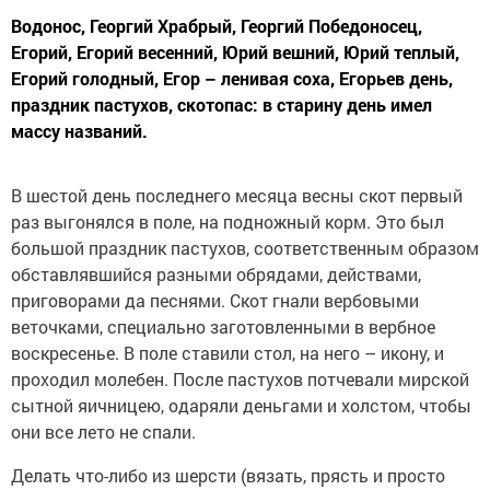
Водонос, Георгий Храбрый, Георгий Победоносец,
Егорий, Егорий весенний, Юрий вешний, Юрий теплый,
Егорий голодный, Егор – ленивая соха, Егорьев день,
праздник пастухов, скотопас: в старину день имел
массу названий.
В шестой день последнего месяца весны скот первый
раз выгонялся в поле, на подножный корм. Это был
большой праздник пастухов, соответственным образом
обставлявшийся разными обрядами, действами,
приговорами да песнями. Скот гнали вербовыми
веточками, специально заготовленными в вербное
воскресенье. В поле ставили стол, на него – икону, и
проходил молебен. После пастухов потчевали мирской
сытной яичницею, одаряли деньгами и холстом, чтобы
они все лето не спали.
Делать что-либо из шерсти (вязать, прясть и просто