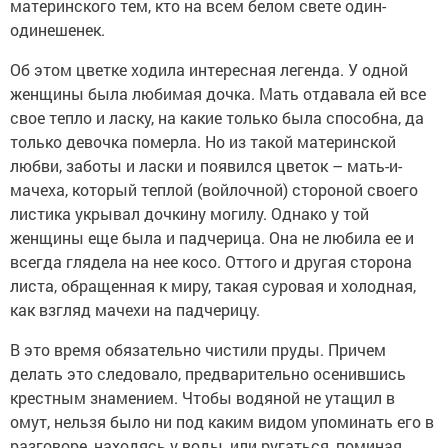
материнского тем, кто на всем белом свете один-
одинешенек.
Об этом цветке ходила интересная легенда. У одной
женщины была любимая дочка. Мать отдавала ей все
свое тепло и ласку, на какие только была способна, да
только девочка померла. Но из такой материнской
любви, заботы и ласки и появился цветок – мать-и-
мачеха, который теплой (войлочной) стороной своего
листика укрывал дочкину могилу. Однако у той
женщины еще была и падчерица. Она не любила ее и
всегда глядела на нее косо. Оттого и другая сторона
листа, обращенная к миру, такая суровая и холодная,
как взгляд мачехи на падчерицу.
В это время обязательно чистили пруды. Причем
делать это следовало, предварительно осенившись
крестным знамением. Чтобы водяной не утащил в
омут, нельзя было ни под каким видом упоминать его в
разговоре, находясь у воды, или ругаться, поминая