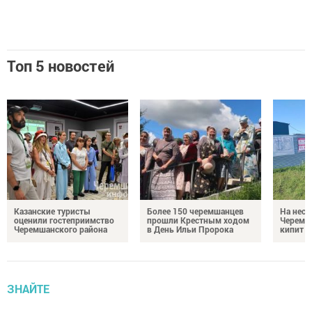
Топ 5 новостей
Казанские туристы
Более 150 черемшанцев
На неск
оценили гостеприимство
прошли Крестным ходом
Черемш
Черемшанского района
в День Ильи Пророка
кипит р
ЗНАЙТЕ