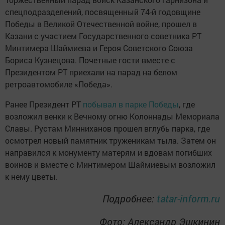
спецподразделений, посвященный 74-й годовщине
Победы в Великой Отечественной войне, прошел в
Казани с участием Государственного советника РТ
Минтимера Шаймиева и Героя Советского Союза
Бориса Кузнецова. Почетные гости вместе с
Президентом РТ приехали на парад на белом
ретроавтомобиле «Победа».
Ранее Президент РТ
побывал в парке Победы
, где
возложил венки к Вечному огню Колоннады Мемориала
Славы. Рустам Минниханов прошел вглубь парка, где
осмотрел новый памятник труженикам тыла. Затем он
направился к монументу матерям и вдовам погибших
воинов и вместе с Минтимером Шаймиевым возложил
к нему цветы.
Подробнее:
tatar-inform.ru
Фото: Александр Эшкинин