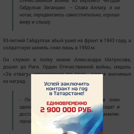
Отечественной войны из Верхнего Чегодая
Габдулхак Зиганшин. – Слава Аллаху, я на
ногах, передвигаюсь самостоятельно, хорошо
вижу и слышу.
93-летний Габдулхак абый ушел на фронт в 1943 году, а
солдатскую шинель снял лишь в 1950-м.
Он служил в полку имени Александра Матросова,
дошел до Риги. Орден Отечественной войны, медаль
«За отвагу», украшающие его грудь, самые значимые
из наград.
- Почти в конце войны я взял в плен
одновременно пятерых немецких солдат и
доставил в штаб, - рассказывает наш земляк-
герой. – Тогда и вручили мне орден.