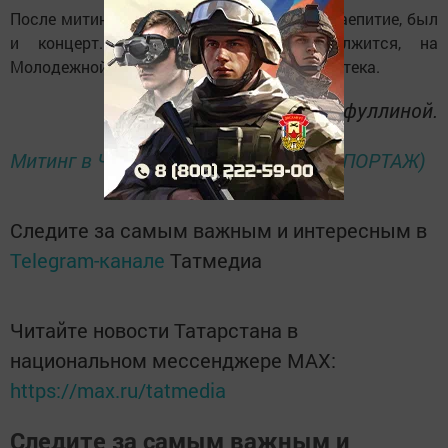
После митинга ветеранов пригласили на чаепитие, был
и концерт. Вечером праздник продолжится, на
Молодежной площадке организуется дискотека.
Фото Гульсиры Шарифуллиной.
Митинг в Черемшане 9 мая (ФОТОРЕПОРТАЖ)
Следите за самым важным и интересным в
Telegram-канале
Татмедиа
Читайте новости Татарстана в
национальном мессенджере MАХ:
https://max.ru/tatmedia
Следите за самым важным и