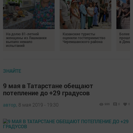
На долю 81-летней
Казанские туристы
Более 
женщины из Лашманки
оценили гостеприимство
прошли
выпало немало
Черемшанского района
в День 
испытаний
ЗНАЙТЕ
9 мая в Татарстане обещают
потепление до +29 градусов
автор,
8 мая 2019 - 19:30
986
0
0