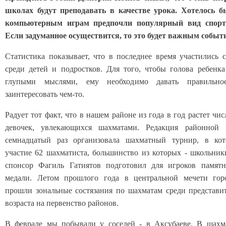
школах будут преподавать в качестве урока. Хотелось б
компьютерным играм предпочли популярный вид спорт
Если задуманное осуществится, то это будет важным событ
Статистика показывает, что в последнее время участились 
среди детей и подростков. Для того, чтобы голова ребенка
глупыми мыслями, ему необходимо давать правильное
заинтересовать чем-то.
Радует тот факт, что в нашем районе из года в год растет чи
девочек, увлекающихся шахматами. Редакция районной
семнадцатый раз организовала шахматный турнир, в ко
участие 62 шахматиста, большинство из которых - школьник
спонсор Фагиль Гатиятов подготовил для игроков памят
медали. Летом прошлого года в центральной мечети гор
прошли зональные состязания по шахматам среди представи
возраста на первенство районов.
В феврале мы побывали у соседей - в Аксубаеве. В шахм