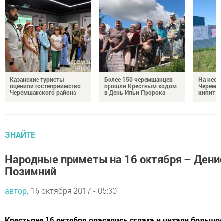
Казанские туристы
Более 150 черемшанцев
На неск
оценили гостеприимство
прошли Крестным ходом
Черемш
Черемшанского района
в День Ильи Пророка
кипит р
ЗНАЙТЕ
Народные приметы на 16 октября – Дени
Позимний
автор,
16 октября 2017 - 05:30
Крестьяне 16 октября опасались сглаза и читали большо