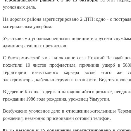
уголовных дела.
На дорогах района зарегистрировано 2 ДТП: одно - с пострад
материальным ущербом.
Участковыми уполномоченными полиции и другими службами
административных протоколов.
С биотермической ямы на окраине села Нижний Чегодай не
похитили 10 листов профнастила, причинив ущерб в 588
территории известкового карьера возле этого же с
электромоторы, кабель инструмент и запчасти. Ведется провер
В деревне Казанка задержан находившийся в розыске, неодно
гражданин 1986 года рождения, уроженец Удмуртии.
Возбуждено уголовное дело в отношении жительницы Черем
рождения, незаконно присвоившей сотовый телефон.
03 35 вызовов и 15 обращений зарегистрировано в скоро