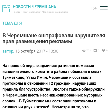
НОВОСТИ ЧЕРЕМШАНА
16+
Газета "Наш Черемшан" - Черемшанский район
ТЕМА ДНЯ
В Черемшане оштрафовали нарушителя
прав размещения рекламы
автор,
16 октября 2017 - 13:00
752
0
0
На прошлой неделе административная комиссия
исполнительного комитета района побывала в селах
Туйметкино, Утыз Имян, Черемшан и составила
протоколы в отношении 12 граждан, нарушивших
правила благоустройства. Экологи также обнаружили
в Черемшане шесть несанкционированных мусорных
свалок. -В Туйметкине мы составили протоколы в
отношении двух жителей. Несмотря на то, что