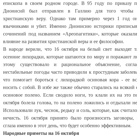
епископа в своем родном городе. В 95 году по приказу 
Дионисий был отправлен в Галлию для того чтобы п
христианскую веру. Однако там примерно через 1 год о
язычниками и убит. Именно Дионисию историки приписыв
сочинений под названием «Ареопагитики», которые оказал
влияние на развития христианской веры и ее философии.
В народе верили, что 16 октября на белый свет выходят 
осенние лихорадки, которые шатаются по миру и поражают л
этому существовало и рациональное объяснение, согла
нестабильные погоды часто приводили к простудным заболев
что помогает бороться с лихорадкой осиновая кора - ее вс
носить с собой. В избе же также обычно старались на всякий
осиновое полено. Если сводило ноги, то клали их на это п
октября болела голова, то на полено ложились и отдыхали не
Использовали лук, чеснок, редьку и соль, которые, как считал
нечисть. 16 октября принято было произносить заговоры, 
сглаза именно в этот день, что будет особенно эффективным.
Народные приметы на 16 октября