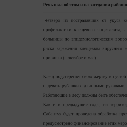
Речь шла об этом и на заседании район
-Четверо из пострадавших от укуса к
профилактики клещевого энцефалита, -
больницы по эпидемиологическим вопрос
риска заражения клещевым вирусным эн
прививка (в октябре и мае).
Клещ подстерегает свою жертву в густой 
надевать рубашки с длинными рукавами, 
Работающие в лесу должны быть обеспече
Как и в предыдущие годы, на территор
Сабантуя будет проведена обработка пр
предусмотрено финансирование этих меро