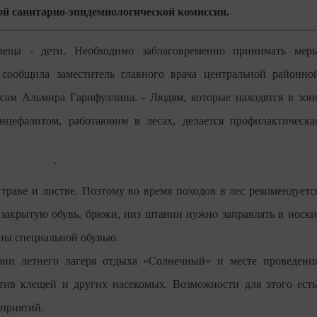
ной санитарно-эпидемиологической комиссии.
леща - дети. Необходимо заблаговременно принимать мер
 сообщила заместитель главного врача центральной районно
ам Альмира Гарифуллина. - Людям, которые находятся в зон
цефалитом, работаюөим в лесах, делается профилактическа
траве и листве. Поэтому во время походов в лес рекомендуетс
закрытую обувь, брюки, низ штанин нужно заправлять в носки
ны специальной обувью.
ии летнего лагеря отдыха «Солнечный» и месте проведени
отив клещей и других насекомых. Возможности для этого есть
приятий.