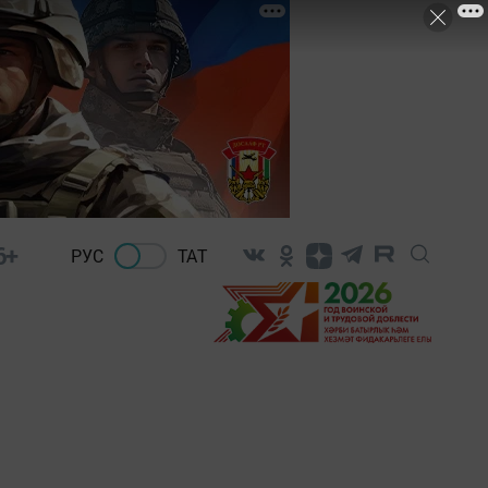
6+
РУС
ТАТ