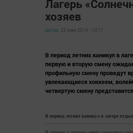
Лагерь «Солнеч
хозяев
автор,
23 мая 2014 - 10:11
В период летних каникул в лаг
первую и вторую смену ожидает
профильную смену проведут вр
увлекающиеся хоккеем, волейб
четвертую смену представится
В период летних каникул в лагере отды
В первую и вторую смену ожидается прие