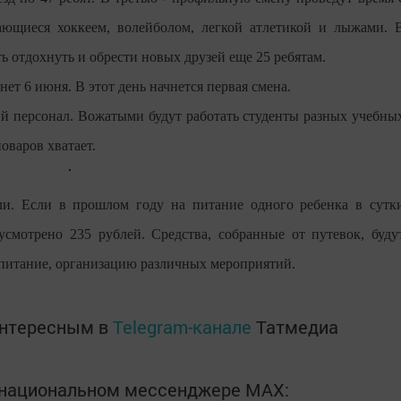
кающиеся хоккеем, волейболом, легкой атлетикой и лыжами. 
ь отдохнуть и обрести новых друзей еще 25 ребятам.
нет 6 июня. В этот день начнется первая смена.
й персонал. Вожатыми будут работать студенты разных учебны
поваров хватает.
ли. Если в прошлом году на питание одного ребенка в сутк
усмотрено 235 рублей. Средства, собранные от путевок, буду
 питание, организацию различных мероприятий.
интересным в
Telegram-канале
Татмедиа
в национальном мессенджере MАХ: