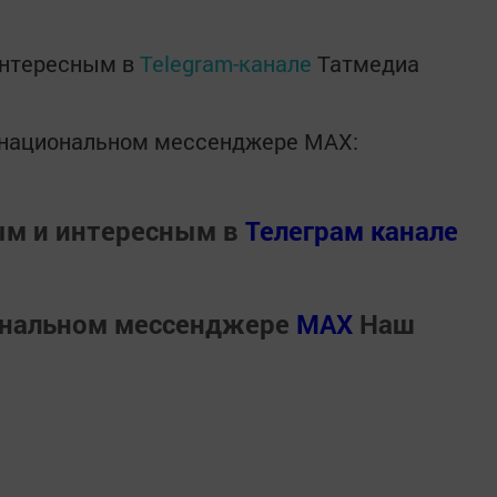
интересным в
Telegram-канале
Татмедиа
в национальном мессенджере MАХ:
ым и интересным в
Телеграм канале
ональном мессенджере
MАХ
Наш