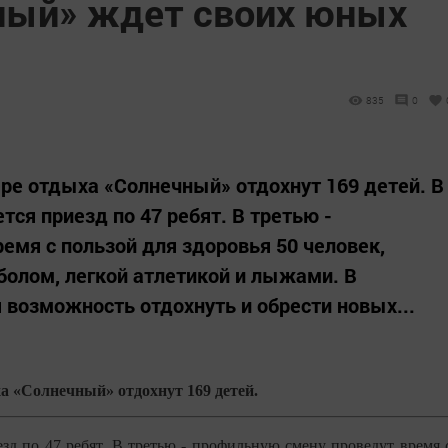
ный» ждет своих юных
835
0
ере отдыха «Солнечный» отдохнут 169 детей. В
ся приезд по 47 ребят. В третью -
емя с пользой для здоровья 50 человек,
олом, легкой атлетикой и лыжами. В
 возможность отдохнуть и обрести новых...
ха «Солнечный» отдохнут 169 детей.
зд по 47 ребят. В третью - профильную смену проведут время 