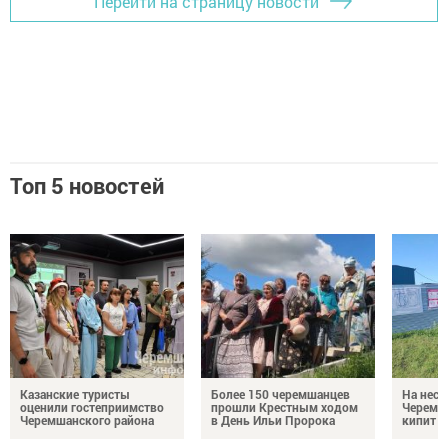
Перейти на страницу новости
Топ 5 новостей
Казанские туристы
Более 150 черемшанцев
На неск
оценили гостеприимство
прошли Крестным ходом
Черемш
Черемшанского района
в День Ильи Пророка
кипит р