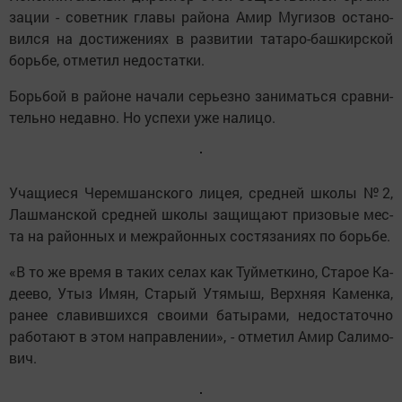
за­ции - со­вет­ник гла­вы ра­йо­на Амир Му­ги­зов ос­та­но­
вил­ся на дос­ти­же­ни­ях в раз­ви­тии та­та­ро-баш­кирс­кой
борь­бе, от­ме­тил не­дос­тат­ки.
Борь­бой в ра­йо­не на­ча­ли серь­ез­но за­ни­мать­ся срав­ни­
тель­но не­дав­но. Но ус­пе­хи уже на­ли­цо.
Уча­щи­е­ся Че­рем­шанс­ко­го ли­цея, сред­ней шко­лы №2,
Лаш­манс­кой сред­ней шко­лы за­щи­ща­ют при­зо­вые мес­
та на ра­йон­ных и меж­ра­йон­ных сос­тя­за­ни­ях по борь­бе.
«В то же вре­мя в та­ких се­лах как Туй­мет­ки­но, Ста­рое Ка­
де­е­во, Утыз Имян, Ста­рый Утя­мыш, Верх­няя Ка­мен­ка,
ра­нее сла­вив­ших­ся сво­и­ми ба­ты­ра­ми, не­дос­та­точ­но
ра­бо­та­ют в этом нап­рав­ле­ни­и», - от­ме­тил Амир Са­ли­мо­
вич.