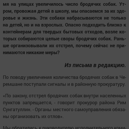
мя на ули­цах уве­ли­чи­лось чис­ло бро­дя­чих со­бак. Ут­
ром, про­во­жая де­тей в шко­лу, мы опа­са­ем­ся за их здо­
ровье и жизнь. Эти со­ба­ки наб­ра­сы­ва­ют­ся не толь­ко
на де­тей, но и на вз­рос­лых. Опас­но под­хо­дить близ­ко к
кон­тей­не­рам для твер­дых бы­то­вых от­хо­дов, воз­ле ко­
то­рых со­би­ра­ют­ся це­лые сво­ры бро­дя­чих со­бак. Рань­
ше ор­га­ни­зо­вы­ва­ли их отст­рел, по­че­му сей­час не при­
ни­ма­ют­ся ни­ка­кие ме­ры?
Из пись­ма в ре­дак­цию.
По поводу уве­ли­че­ния ко­ли­чест­ва бро­дя­чих со­бак в Че­
рем­ша­не пос­ту­па­ли сиг­на­лы и в ра­йон­ную про­ку­ра­ту­ру.
«По за­ко­ну, отст­рел бро­дя­чих со­бак внут­ри на­се­лен­ных
пунк­тов зап­ре­ща­ет­ся, - го­во­рит про­ку­рор ра­йо­на Рим
Сун­га­тул­лин. - Ор­га­ны мест­но­го са­моуп­рав­ле­ния обя­за­
ны ор­га­ни­зо­вать их от­лов».
Мы об­ра­ти­лись к ру­ко­во­ди­те­лю ис­пол­ни­тель­но­го ко­ми­