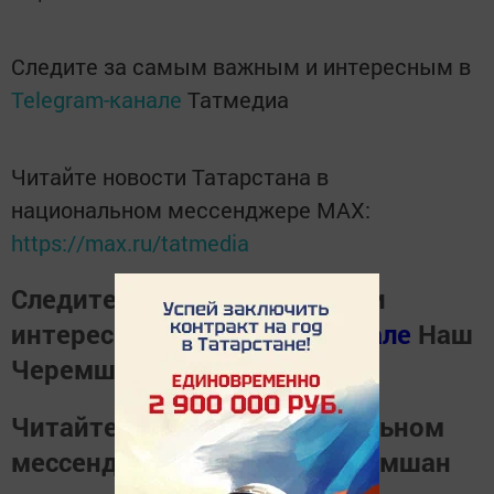
Следите за самым важным и интересным в
Telegram-канале
Татмедиа
Читайте новости Татарстана в
национальном мессенджере MАХ:
https://max.ru/tatmedia
Следите за самым важным и
интересным в
Телеграм канале
Наш
Черемшан
Читайте новости в национальном
мессенджере
MАХ
Наш Черемшан