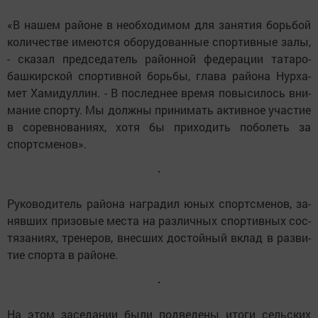
«В на­шем ра­йо­не в не­об­хо­ди­мом для за­ня­тия борь­бой
ко­ли­чест­ве име­ют­ся обо­ру­до­ван­ные спор­тив­ные за­лы,
- ска­зал пред­се­да­тель ра­йон­ной фе­де­ра­ции та­та­ро-
баш­кирс­кой спор­тив­ной борь­бы, гла­ва ра­йо­на Нур­ха­
мет Ха­ми­дул­лин. - В пос­лед­нее вре­мя по­вы­си­лось вни­
ма­ние спор­ту. Мы долж­ны при­ни­мать ак­тив­ное учас­тие
в со­рев­но­ва­ни­ях, хо­тя бы при­хо­дить по­бо­леть за
спортс­ме­нов».
Ру­ко­во­ди­тель ра­йо­на наг­радил юных спортс­ме­нов, за­
няв­ших при­зо­вые мес­та на раз­лич­ных спор­тив­ных сос­
тя­за­ни­ях, тре­не­ров, внес­ших дос­той­ный вк­лад в раз­ви­
тие спор­та в ра­йо­не.
На этом за­се­да­нии бы­ли под­ве­де­ны ито­ги сельс­ких