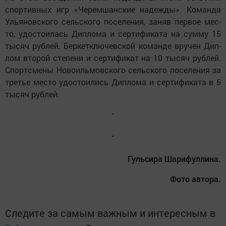
спор­тив­ных игр «Че­рем­шанс­кие на­деж­ды». Ко­ман­да
Уль­я­новс­ко­го сельс­ко­го по­се­ле­ния, за­няв пер­вое мес­
то, удос­то­и­лась Дип­ло­ма и сер­ти­фи­ка­та на сум­му 15
ты­сяч руб­лей. Бер­кетк­лю­чевс­кой ко­ман­де вру­чен Дип­
лом вто­рой сте­пе­ни и сер­ти­фи­кат на 10 ты­сяч руб­лей.
Спортс­ме­ны Но­во­иль­мовс­ко­го сельс­ко­го по­се­ле­ния за
третье мес­то удос­то­и­лись Дип­ло­ма и сер­ти­фи­ка­та в 5
ты­сяч руб­лей.
Гуль­си­ра Ша­ри­фул­ли­на.
Фо­то ав­то­ра.
Следите за самым важным и интересным в