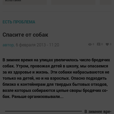
испытаний
ЕСТЬ ПРОБЛЕМА
Спасите от собак
автор,
6 февраля 2013 - 11:20
0
0
0
В зим­нее вре­мя на ули­цах уве­ли­чи­лось чис­ло бро­дя­чих
со­бак. Ут­ром, про­во­жая де­тей в шко­лу, мы опа­са­ем­ся
за их здо­ровье и жизнь. Эти со­ба­ки наб­ра­сы­ва­ют­ся не
толь­ко на де­тей, но и на вз­рос­лых. Опас­но под­хо­дить
близ­ко к кон­тей­не­рам для твер­дых бы­то­вых от­хо­дов,
воз­ле ко­то­рых со­би­ра­ют­ся це­лые сво­ры бро­дя­чих со­
бак. Рань­ше ор­га­ни­зо­вы­ва­ли...
В зим­нее вре­