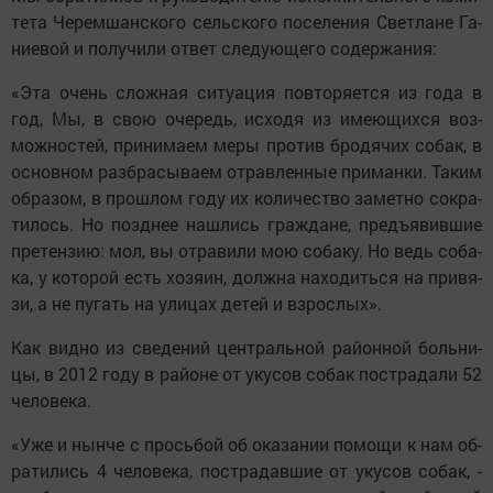
те­та Че­рем­шанс­ко­го сельс­ко­го по­се­ле­ния Свет­ла­не Га­
ни­е­вой и по­лу­чи­ли от­вет сле­ду­ю­ще­го со­дер­жа­ния:
«Э­та очень слож­ная си­ту­а­ция пов­то­ря­ет­ся из го­да в
год, Мы, в свою оче­редь, ис­хо­дя из име­ю­щих­ся воз­
мож­нос­тей, при­ни­ма­ем ме­ры про­тив бро­дя­чих со­бак, в
ос­нов­ном разб­ра­сы­ва­ем от­рав­лен­ные при­ман­ки. Та­ким
об­ра­зом, в прош­лом го­ду их ко­ли­чест­во за­мет­но сок­ра­
ти­лось. Но позд­нее наш­лись граж­да­не, предъ­я­вив­шие
пре­тен­зию: мол, вы от­ра­ви­ли мою со­ба­ку. Но ведь со­ба­
ка, у ко­то­рой есть хо­зя­ин, долж­на на­хо­дить­ся на при­вя­
зи, а не пу­гать на ули­цах де­тей и вз­рос­лых».
Как вид­но из све­де­ний цент­раль­ной ра­йон­ной боль­ни­
цы, в 2012 го­ду в ра­йо­не от уку­сов со­бак пост­ра­да­ли 52
че­ло­ве­ка.
«У­же и нын­че с прось­бой об ока­за­нии по­мо­щи к нам об­
ра­ти­лись 4 че­ло­ве­ка, пост­ра­дав­шие от уку­сов со­бак, -