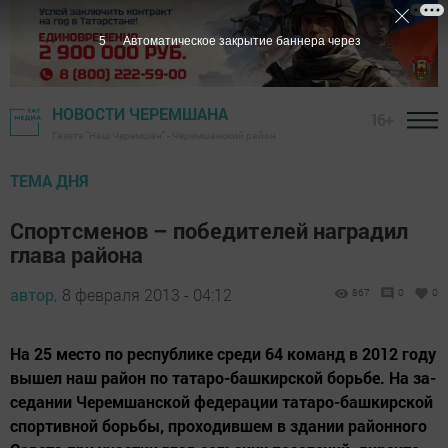
4
Автоматическое закрытие баннера через
НОВОСТИ ЧЕРЕМШАНА
16+
Газета "Наш Черемшан" - Черемшанский район
ТЕМА ДНЯ
Спортсменов – победителей наградил
глава района
автор,
8 февраля 2013 - 04:12
867
0
0
На 25 мес­то по рес­пуб­ли­ке сре­ди 64 ко­манд в 2012 го­ду
вы­шел наш ра­йон по та­та­ро-баш­кирс­кой борь­бе. На за­
се­да­нии Че­рем­шанс­кой фе­де­ра­ции та­та­ро-баш­кирс­кой
спор­тив­ной борь­бы, про­хо­див­шем в зда­нии ра­йон­но­го