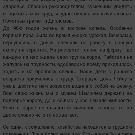
здоровье. Спасибо руководителям, сумевшим увидеть
и оценить мой труд, я удостоилась многочисленных
Почетных грамот и Дипломов.
До 90-х годов жизнь в колхозе кипела. Особенно
горячая пора была во время уборки урожая. Вечерами,
вернувшись с дойки, спешили на работу в ночную
смену на зерноток. На рассвете - снова на ферму, где
каждую из нас ждала своя группа коров. Работали не
жалуясь на трудности, вдобавок ко всему приходилось
ходить и на прополку свеклы. Наши дети с раннего
возраста приучались к труду. Старшую дочь Лейлу я
уже в шестилетнем возрасте водила с собой на ферму.
Всю свою жизнь мы с мужем Шами-лем держали на
подворье корову, да и сейчас у нас немало живности.
Если в сарае не слышится мычание коровы, то во
дворе словно чего-то не хватает.
Сегодня, к сожалению, хозяйства находятся в трудном
положении. Душа болит видя это. Есть вроде бы в селе