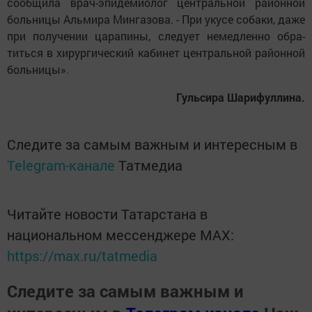
со­об­щи­ла врач-эпи­де­ми­о­лог цент­раль­ной ра­йон­ной
боль­ни­цы Аль­ми­ра Мин­га­зо­ва. - При уку­се со­ба­ки, да­же
при по­лу­че­нии ца­ра­пи­ны, сле­ду­ет не­мед­лен­но об­ра­
тить­ся в хи­рур­ги­чес­кий ка­би­нет цент­раль­ной ра­йон­ной
боль­ни­цы».
Гуль­си­ра Ша­ри­фул­ли­на.
Следите за самым важным и интересным в
Telegram-канале
Татмедиа
Читайте новости Татарстана в
национальном мессенджере MАХ:
https://max.ru/tatmedia
Следите за самым важным и