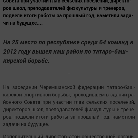
Со­ве­та при учас­тии глав сельс­ких по­се­ле­ний, ди­рек­то­
ров школ, пре­по­да­ва­те­лей физ­куль­ту­ры и тре­не­ров,
под­вели ито­ги ра­бо­ты за прош­лый год, на­ме­тили за­да­
чи на бу­ду­щее....
На 25 мес­то по рес­пуб­ли­ке сре­ди 64 ко­манд в
2012 го­ду вы­шел наш ра­йон по та­та­ро-баш­
кирс­кой борь­бе.
На за­се­да­нии Че­рем­шанс­кой фе­де­ра­ции та­та­ро-баш­
кирс­кой спор­тив­ной борь­бы, про­хо­див­шем в зда­нии ра­
йон­но­го Со­ве­та при учас­тии глав сельс­ких по­се­ле­ний,
ди­рек­то­ров школ, пре­по­да­ва­те­лей физ­куль­ту­ры и тре­не­
ров, под­вели ито­ги ра­бо­ты за прош­лый год, на­ме­тили
за­да­чи на бу­ду­щее.
Ис­пол­ни­тель­ный ди­рек­тор этой об­щест­вен­ной ор­га­ни­