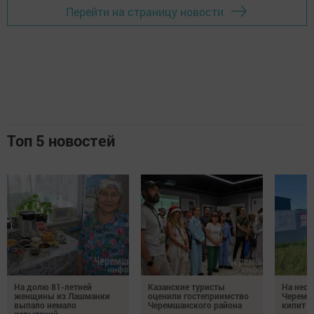
Перейти на страницу новости
Топ 5 новостей
На долю 81-летней
Казанские туристы
На неск
женщины из Лашманки
оценили гостеприимство
Черемш
выпало немало
Черемшанского района
кипит р