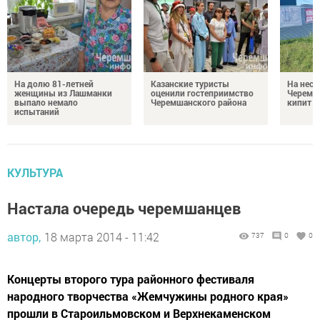
На долю 81-летней
Казанские туристы
На неск
женщины из Лашманки
оценили гостеприимство
Черемш
выпало немало
Черемшанского района
кипит р
испытаний
КУЛЬТУРА
Настала очередь черемшанцев
автор,
18 марта 2014 - 11:42
737
0
0
Концерты второго тура районного фестиваля
народного творчества «Жемчужины родного края»
прошли в Староильмовском и Верхнекаменском