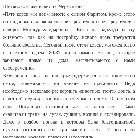
Шигаповой- жительницы Черемшана.
-Пять коров мы доим вместе с сыном Фаритом, кроме этого
на подворье содержим еще четырех телок и четырех телят, -
говорит Миннур Хайдаровна. - Вся наша надежда на эту
живность, так как на постройку нового дома требуются
большие средства. Сегодня, после отела коров, мы ежедневно
в среднем сдаем 80-85 килограммов молока, которое
забирают прямо из дома. Рассчитываются с нами
своевременно.
Безусловно, когда на подворье содержится такое количество
скота, залеживаться на диване не приходится. Ведь
необходимо несколько раз кормить животных, поить, доить, а
в летний период - запасаться кормами на зиму. В прошлом
году Шигаповы заготовили аж 16 возов сена. Сами
скашивали травы на лугах, сушили, возили и складировали.
Даже в ноябре, погода в котором была благоприятной,
сумели заготовить еще три машины сена. У них свои
мотоблоки, косилки, грузовой автомобиль.