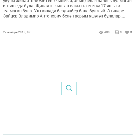
укучы җинаятьне үзе генә кылмый, аның белән балигъ булмаган
иптәше дә була. Җинаять кылган вакытта егеткә 17 яшь тә
тулмаган була. Ул гаиләдә бердәнбер бала булмый. Әтиләре -
Зайцев Владимир Антонович белән аерым яшәгән булалар....
27 ноябрь 2017, 16:55
4903
0
0