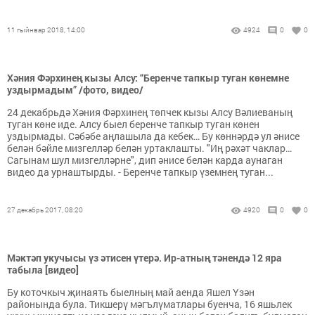
11 гыйнвар 2018, 14:00
4924
0
0
Хәния Фәрхинең кызы Алсу: “Беренче тапкыр туган көнемне
уздырмадым” /фото, видео/
24 декабрьдә Хәния Фәрхинең төпчек кызы Алсу Вәлиеваның
туган көне иде. Алсу быел беренче тапкыр туган көнен
уздырмады. Сәбәбе аңлашыла да кебек… Бу көннәрдә ул әнисе
белән бәйле мизгелләр белән уртаклашты. "Иң рәхәт чаклар…
Сагынам шул мизгелләрне", дип әнисе белән карда аунаган
видео да урнаштырды. - Беренче тапкыр үземнең туган...
27 декабрь 2017, 08:20
4920
0
0
Мәктәп укучысы үз әтисен үтерә. Ир-атның тәнендә 12 яра
табыла [видео]
Бу коточкыч җинаять быелның май аенда Яшел Үзән
районында була. Тикшерү мәгълүматлары буенча, 16 яшьлек