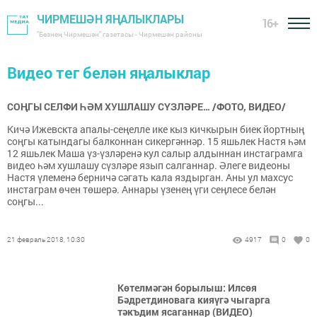
ЧИРМЕШӘН ЯҢАЛЫКЛАРЫ
16+
"Безнең Чирмешән" газетасы - Чирмешән районы
Видео тег белән яңалыклар
СОҢГЫ СЕЛФИ ҺӘМ ХУШЛАШУ СҮЗЛӘРЕ… /ФОТО, ВИДЕО/
Кичә Ижевскта апалы-сеңелле ике кыз кичкырын биек йортның
соңгы катындагы балконнан сикергәннәр. 15 яшьлек Настя һәм
12 яшьлек Маша үз-үзләренә кул салыр алдыннан инстаграмга
видео һәм хушлашу сүзләре язып салганнар. Әлеге видеоны
Настя үлеменә берничә сәгать кала яздырган. Аны ул махсус
инстаграм өчен төшерә. Аннары үзенең үги сеңлесе белән
соңгы...
21 февраль 2018, 10:30
4917
0
0
Көтелмәгән борылыш: Илсөя
Бәдретдиновага кияүгә чыгарга
тәкъдим ясаганнар (ВИДЕО)