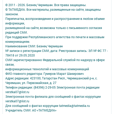
© 2011 - 2026. Безнең Чирмешән. Все права защищены.
© ТАТМЕДИА. Все материалы, размещенные на сайте, защищены
законом.
Перепечатка, воспроизведение и распространение в любом объеме
информации,
размещенной на сайте, возможна только с письменного согласия
редакций СМИ.
При поддержке Республиканского агентства по печати и массовым
коммуникациям.
Наименование СМИ: Безнең Чирмешән
№ записи о регистрации СМИ, дата: Реестровая запись: ЭЛ № ФС 77 -
78418 от 29.05.2020
СМИ зарегистрированно Федеральной службой по надзору в сфере
связи,
информационных технологий и массовых коммуникаций
ФИО главного редактора: Гумеров Марат Шакирович
Адрес редакции: 423100, Татарстан Респ., Черемшанский р-н, с.
Черемшан, ул. Первомайская, д. 27
Телефон редакции: (84396) 2-29-05 Электронная почта редакции
verstka07@list.ru
Электронная почта филиала для сообщений о фактах коррупции
verstka07@list.ru
Для сообщений о фактах коррупции tatmedia@tatmedia.ru
Учредитель СМИ: АО «ТАТМЕДИА»