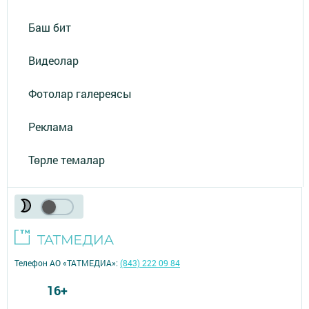
Баш бит
Видеолар
Фотолар галереясы
Реклама
Төрле темалар
Телефон АО «ТАТМЕДИА»:
(843) 222 09 84
16+