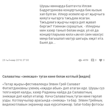
Шушы көннәрдә Балтачта Илсөя
Бәдретдинова концертында бик кызык
хәл булган. Илнур исемле ир-ат җырчыга
кияүгә чыгарга тәкъдим ясаган.
Тәкъдимгә җырчы нәрсә дип җавап
биргән? Үзеннән сораштык. - Илнурны
мин хәзер танып беләм инде, ул ел да
концертларыма килә һәм ел саен махсус
миңа багышлап матур шигырь иҗат итә.
Быел да...
23 гыйнвар 2018, 07:30
4959
0
0
Салаватны «энекәше» туган көне белән котлый [видео]
«Татар җыры»фестивалендә Элвин Грей Салават
Фәтхетдиновны үзенең «иҗади абые» дип атаган иде. Шушы сүз
телгә кереп калды, хәзер Радикны кайда да Салаватның
энекәше дип кабул итәләр. Кичә Салаватның туган көне гөрләп
узды. Котлаучылар арасында «энекәш» тә бар. Элвин Грейның
видеокотлавын экраннар аша күрсәткәннәр. tatar-today фотосы