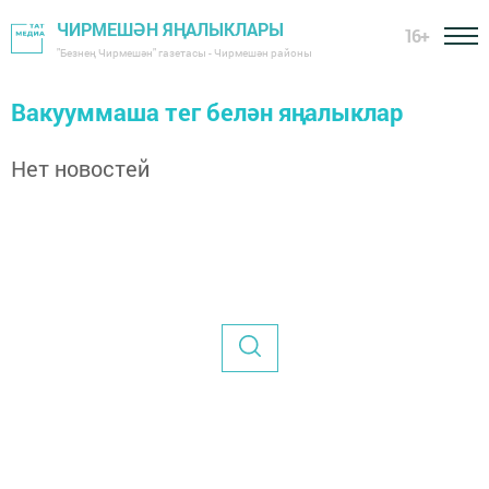
ЧИРМЕШӘН ЯҢАЛЫКЛАРЫ
16+
"Безнең Чирмешән" газетасы - Чирмешән районы
Вакууммаша тег белән яңалыклар
Нет новостей