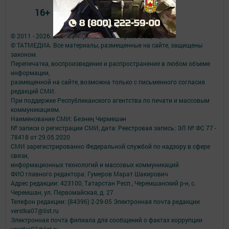
16+
© 2011 - 2026. Безнең Чирмешән. Все права защищены.
© ТАТМЕДИА. Все материалы, размещенные на сайте, защищены
законом.
Перепечатка, воспроизведение и распространение в любом объеме
информации,
размещенной на сайте, возможна только с письменного согласия
редакций СМИ.
При поддержке Республиканского агентства по печати и массовым
коммуникациям.
Наименование СМИ: Безнең Чирмешән
№ записи о регистрации СМИ, дата: Реестровая запись: ЭЛ № ФС 77 -
78418 от 29.05.2020
СМИ зарегистрированно Федеральной службой по надзору в сфере
связи,
информационных технологий и массовых коммуникаций
ФИО главного редактора: Гумеров Марат Шакирович
Адрес редакции: 423100, Татарстан Респ., Черемшанский р-н, с.
Черемшан, ул. Первомайская, д. 27
Телефон редакции: (84396) 2-29-05 Электронная почта редакции
verstka07@list.ru
Электронная почта филиала для сообщений о фактах коррупции