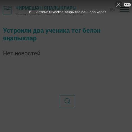
ЧИРМЕШӘН ЯҢАЛЫКЛАРЫ
16+
6
Автоматическое закрытие баннера через
"Безнең Чирмешән" газетасы - Чирмешән районы
Устроили два ученика тег белән
яңалыклар
Нет новостей