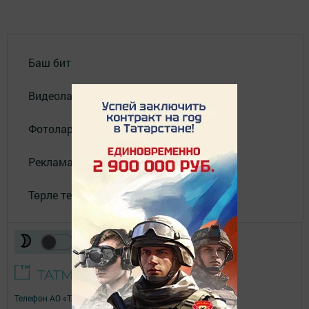
Баш бит
Видеолар
Фотолар галереясы
Реклама
Төрле темалар
Телефон АО «ТАТМЕДИА»:
(843) 222 09 84