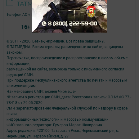
Телефон АО «ТАТМЕДИА»:
(843) 222 09 84
16+
© 2011 - 2026. Безнең Чирмешән. Все права защищены.
© ТАТМЕДИА. Все материалы, размещенные на сайте, защищены
законом.
Перепечатка, воспроизведение и распространение в любом объеме
информации,
размещенной на сайте, возможна только с письменного согласия
редакций СМИ.
При поддержке Республиканского агентства по печати и массовым
коммуникациям.
Наименование СМИ: Безнең Чирмешән
№ записи о регистрации СМИ, дата: Реестровая запись: ЭЛ № ФС 77 -
78418 от 29.05.2020
СМИ зарегистрированно Федеральной службой по надзору в сфере
связи,
информационных технологий и массовых коммуникаций
ФИО главного редактора: Гумеров Марат Шакирович
Адрес редакции: 423100, Татарстан Респ., Черемшанский р-н, с.
Черемшан, ул. Первомайская, д. 27