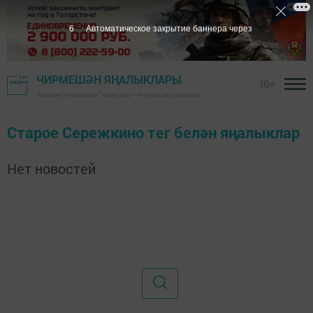
6
Автоматическое закрытие баннера через
ЧИРМЕШӘН ЯҢАЛЫКЛАРЫ
16+
"Безнең Чирмешән" газетасы - Чирмешән районы
Старое Сережкино тег белән яңалыклар
Нет новостей