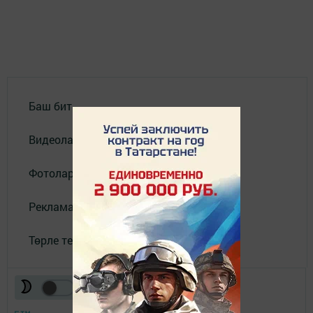
Баш бит
Видеолар
Фотолар галереясы
Реклама
Төрле темалар