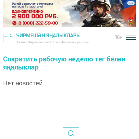
ЧИРМЕШӘН ЯҢАЛЫКЛАРЫ
16+
"Безнең Чирмешән" газетасы - Чирмешән районы
Сократить рабочую неделю тег белән
яңалыклар
Нет новостей