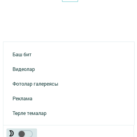
Баш бит
Видеолар
Фотолар галереясы
Реклама
Төрле темалар