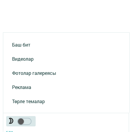
Баш бит
Видеолар
Фотолар галереясы
Реклама
Төрле темалар