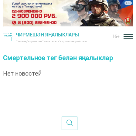
ЧИРМЕШӘН ЯҢАЛЫКЛАРЫ
16+
"Безнең Чирмешән" газетасы - Чирмешән районы
Смертельное тег белән яңалыклар
Нет новостей