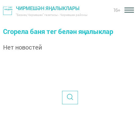
ЧИРМЕШӘН ЯҢАЛЫКЛАРЫ
16+
"Безнең Чирмешән" газетасы - Чирмешән районы
Сгорела баня тег белән яңалыклар
Нет новостей