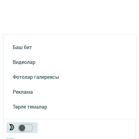
Баш бит
Видеолар
Фотолар галереясы
Реклама
Төрле темалар