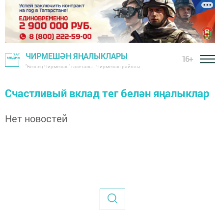
ЧИРМЕШӘН ЯҢАЛЫКЛАРЫ
16+
"Безнең Чирмешән" газетасы - Чирмешән районы
Счастливый вклад тег белән яңалыклар
Нет новостей