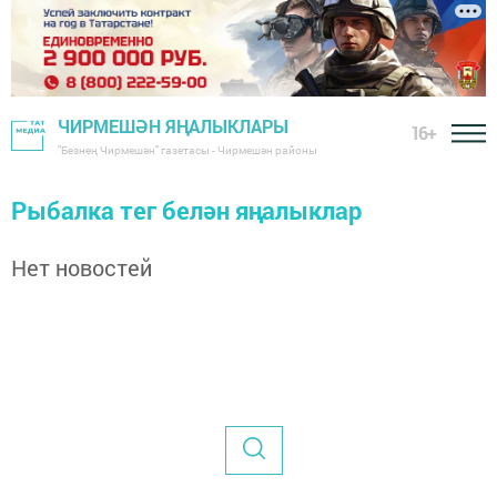
ЧИРМЕШӘН ЯҢАЛЫКЛАРЫ
16+
"Безнең Чирмешән" газетасы - Чирмешән районы
Рыбалка тег белән яңалыклар
Нет новостей