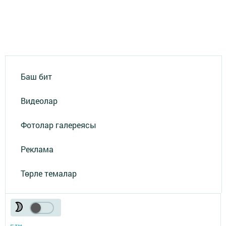
Баш бит
Видеолар
Фотолар галереясы
Реклама
Төрле темалар