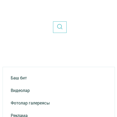
Баш бит
Видеолар
Фотолар галереясы
Реклама