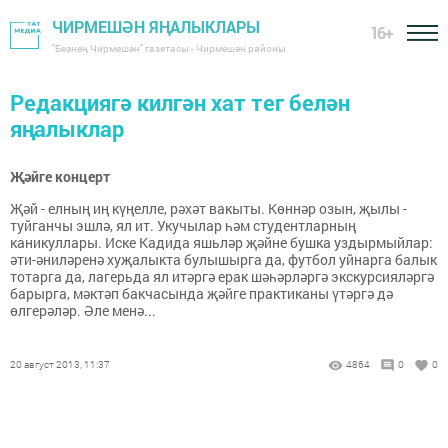
ЧИРМЕШӘН ЯҢАЛЫКЛАРЫ
16+
"Безнең Чирмешән" газетасы - Чирмешән районы
Редакциягә килгән хат тег белән
яңалыклар
Җәйге концерт
Җәй - елның иң күңелле, рәхәт вакыты. Көннәр озын, җылы -
туйганчы эшлә, ял ит. Укучылар һәм студентларның
каникуллары. Иске Кадида яшьләр җәйне бушка уздырмыйлар:
әти-әниләренә хуҗалыкта булышырга да, футбол уйнарга балык
тотарга да, лагерьда ял итәргә ерак шәһәрләргә экскурсияләргә
барырга, мәктәп бакчасында җәйге практиканы үтәргә дә
өлгерәләр. Әле менә...
20 август 2013, 11:37
4864
0
0