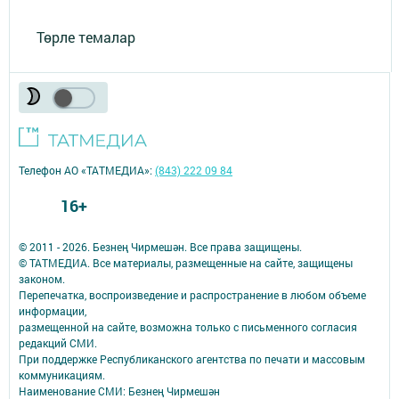
Төрле темалар
Телефон АО «ТАТМЕДИА»:
(843) 222 09 84
16+
© 2011 - 2026. Безнең Чирмешән. Все права защищены.
© ТАТМЕДИА. Все материалы, размещенные на сайте, защищены
законом.
Перепечатка, воспроизведение и распространение в любом объеме
информации,
размещенной на сайте, возможна только с письменного согласия
редакций СМИ.
При поддержке Республиканского агентства по печати и массовым
коммуникациям.
Наименование СМИ: Безнең Чирмешән