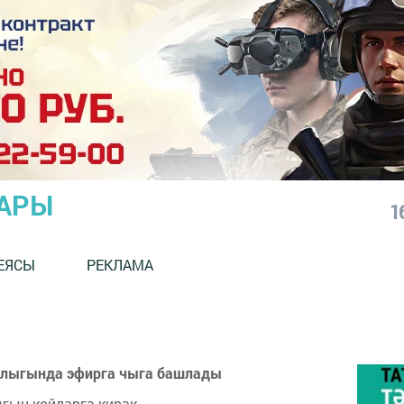
АРЫ
1
ЕЯСЫ
РЕКЛАМА
шлыгында эфирга чыга башлады
гын көйләргә кирәк.