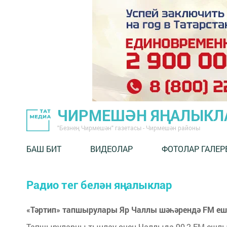
ЧИРМЕШӘН ЯҢАЛЫКЛ
"Безнең Чирмешән" газетасы - Чирмешән районы
БАШ БИТ
ВИДЕОЛАР
ФОТОЛАР ГАЛЕР
Радио тег белән яңалыклар
«Тәртип» тапшырулары Яр Чаллы шәһәрендә FM е
Тапшыруларны тыңлау өчен Чаллыда 90,2 FM ешлы