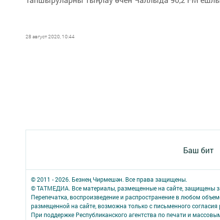
28 август 2020, 10:44
Баш бит
© 2011 - 2026. Безнең Чирмешән. Все права защищены.
© ТАТМЕДИА. Все материалы, размещенные на сайте, защищены з
Перепечатка, воспроизведение и распространение в любом объе
размещенной на сайте, возможна только с письменного согласия
При поддержке Республиканского агентства по печати и массов