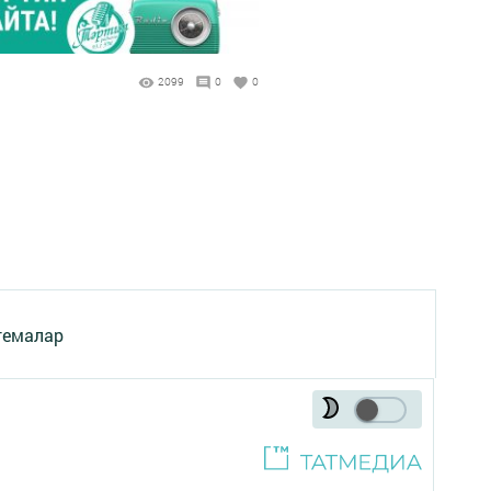
2099
0
0
темалар