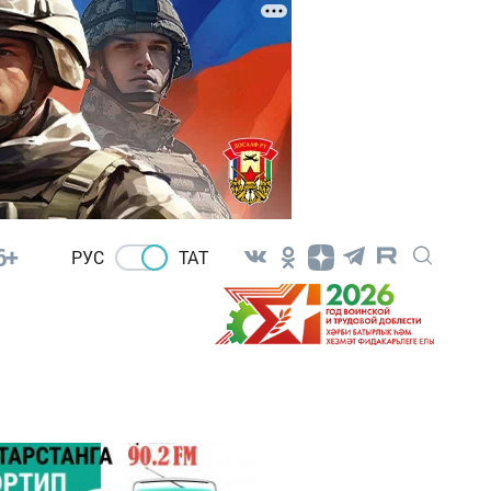
6+
РУС
ТАТ