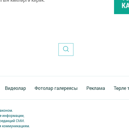
Видеолар
Фотолар галереясы
Реклама
Төрле 
аконом.
ме информации,
 редакций СМИ.
ым коммуникациям.