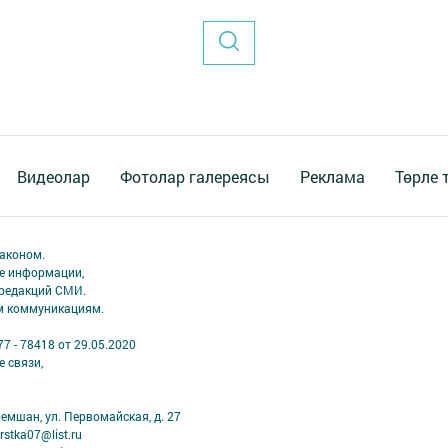
Видеолар
Фотолар галереясы
Реклама
Төрле 
аконом.
ме информации,
 редакций СМИ.
ым коммуникациям.
7 - 78418 от 29.05.2020
 связи,
ремшан, ул. Первомайская, д. 27
stka07@list.ru