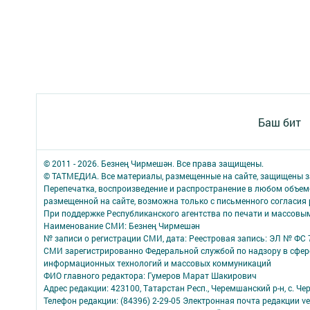
Баш бит
© 2011 - 2026. Безнең Чирмешән. Все права защищены.
© ТАТМЕДИА. Все материалы, размещенные на сайте, защищены з
Перепечатка, воспроизведение и распространение в любом объе
размещенной на сайте, возможна только с письменного согласия
При поддержке Республиканского агентства по печати и массов
Наименование СМИ: Безнең Чирмешән
№ записи о регистрации СМИ, дата: Реестровая запись: ЭЛ № ФС 7
СМИ зарегистрированно Федеральной службой по надзору в сфере
информационных технологий и массовых коммуникаций
ФИО главного редактора: Гумеров Марат Шакирович
Адрес редакции: 423100, Татарстан Респ., Черемшанский р-н, с. Че
Телефон редакции: (84396) 2-29-05 Электронная почта редакции ver