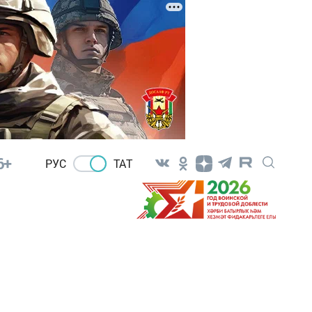
6+
РУС
ТАТ