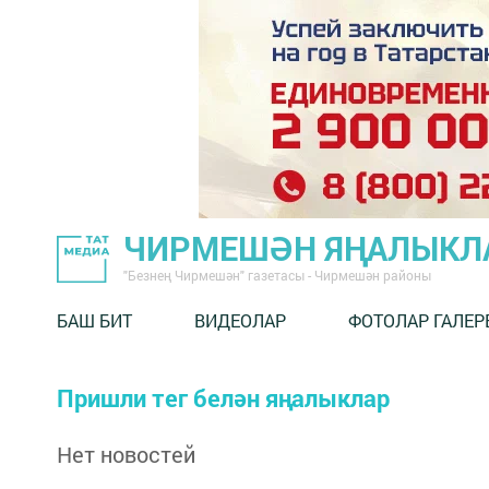
ЧИРМЕШӘН ЯҢАЛЫКЛ
"Безнең Чирмешән" газетасы - Чирмешән районы
БАШ БИТ
ВИДЕОЛАР
ФОТОЛАР ГАЛЕР
Пришли тег белән яңалыклар
Нет новостей