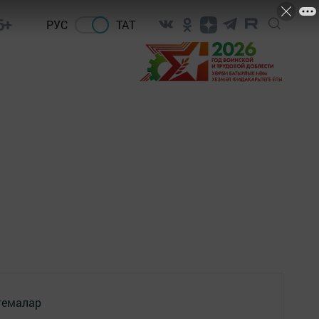
6+
РУС
ТАТ
темалар