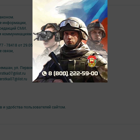
аконом.
ме информации,
 редакций СМИ.
ым коммуникациям.
7 - 78418 от 29.05.2020
 связи,
ремшан, ул. Первомайская, д. 27
stka07@list.ru
rstka07@list.ru
в и удобства пользователей сайтом.