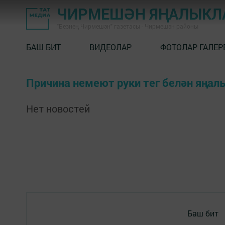
ЧИРМЕШӘН ЯҢАЛЫКЛ
"Безнең Чирмешән" газетасы - Чирмешән районы
БАШ БИТ
ВИДЕОЛАР
ФОТОЛАР ГАЛЕР
Причина немеют руки тег белән яңал
Нет новостей
Баш бит