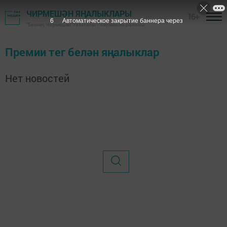
ЧИРМЕШӘН ЯҢАЛЫКЛАРЫ
16+
6
Автоматическое закрытие баннера через
"Безнең Чирмешән" газетасы - Чирмешән районы
Премии тег белән яңалыклар
Нет новостей