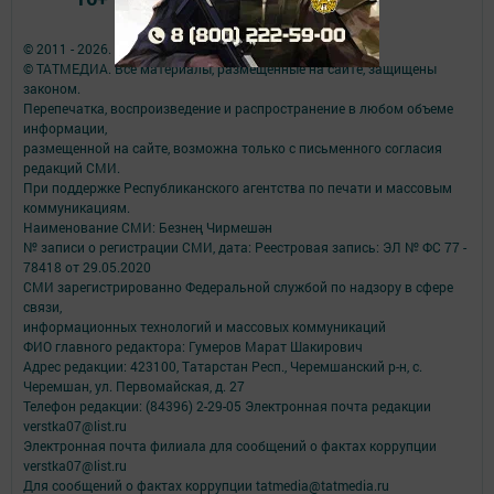
© 2011 - 2026. Безнең Чирмешән. Все права защищены.
© ТАТМЕДИА. Все материалы, размещенные на сайте, защищены
законом.
Перепечатка, воспроизведение и распространение в любом объеме
информации,
размещенной на сайте, возможна только с письменного согласия
редакций СМИ.
При поддержке Республиканского агентства по печати и массовым
коммуникациям.
Наименование СМИ: Безнең Чирмешән
№ записи о регистрации СМИ, дата: Реестровая запись: ЭЛ № ФС 77 -
78418 от 29.05.2020
СМИ зарегистрированно Федеральной службой по надзору в сфере
связи,
информационных технологий и массовых коммуникаций
ФИО главного редактора: Гумеров Марат Шакирович
Адрес редакции: 423100, Татарстан Респ., Черемшанский р-н, с.
Черемшан, ул. Первомайская, д. 27
Телефон редакции: (84396) 2-29-05 Электронная почта редакции
verstka07@list.ru
Электронная почта филиала для сообщений о фактах коррупции
verstka07@list.ru
Для сообщений о фактах коррупции tatmedia@tatmedia.ru