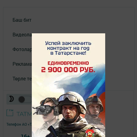
Баш бит
Видеолар
Фотолар галереясы
Реклама
Төрле темалар
Телефон АО «ТАТМЕДИА»:
(843) 222 09 84
16+