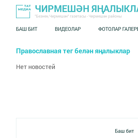
ЧИРМЕШӘН ЯҢАЛЫКЛ
"Безнең Чирмешән" газетасы - Чирмешән районы
БАШ БИТ
ВИДЕОЛАР
ФОТОЛАР ГАЛЕР
Православная тег белән яңалыклар
Нет новостей
Баш бит