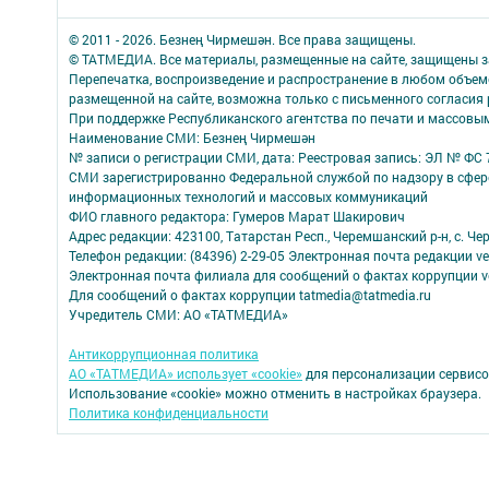
© 2011 - 2026. Безнең Чирмешән. Все права защищены.
© ТАТМЕДИА. Все материалы, размещенные на сайте, защищены з
Перепечатка, воспроизведение и распространение в любом объе
размещенной на сайте, возможна только с письменного согласия
При поддержке Республиканского агентства по печати и массов
Наименование СМИ: Безнең Чирмешән
№ записи о регистрации СМИ, дата: Реестровая запись: ЭЛ № ФС 7
СМИ зарегистрированно Федеральной службой по надзору в сфере
информационных технологий и массовых коммуникаций
ФИО главного редактора: Гумеров Марат Шакирович
Адрес редакции: 423100, Татарстан Респ., Черемшанский р-н, с. Че
Телефон редакции: (84396) 2-29-05 Электронная почта редакции ver
Электронная почта филиала для сообщений о фактах коррупции ve
Для сообщений о фактах коррупции tatmedia@tatmedia.ru
Учредитель СМИ: АО «ТАТМЕДИА»
Антикоррупционная политика
АО «ТАТМЕДИА» использует «cookie»
для персонализации сервисо
Использование «cookie» можно отменить в настройках браузера.
Политика конфиденциальности