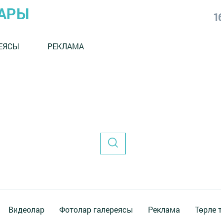
АРЫ
1
ЕЯСЫ
РЕКЛАМА
Видеолар
Фотолар галереясы
Реклама
Төрле 