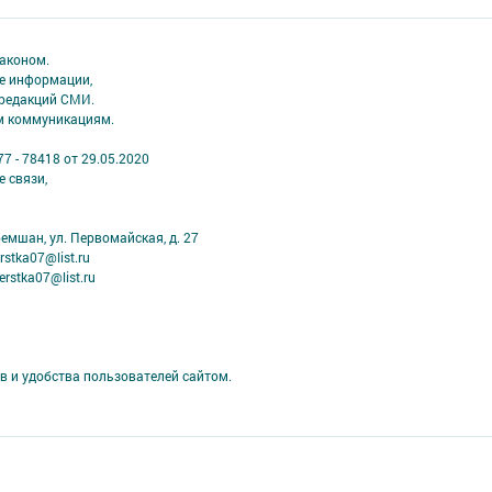
аконом.
ме информации,
 редакций СМИ.
ым коммуникациям.
7 - 78418 от 29.05.2020
 связи,
ремшан, ул. Первомайская, д. 27
stka07@list.ru
rstka07@list.ru
в и удобства пользователей сайтом.