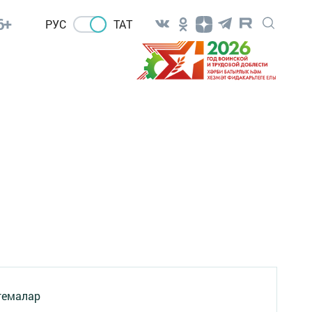
6+
РУС
ТАТ
темалар