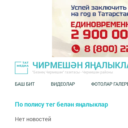
ЧИРМЕШӘН ЯҢАЛЫКЛ
"Безнең Чирмешән" газетасы - Чирмешән районы
БАШ БИТ
ВИДЕОЛАР
ФОТОЛАР ГАЛЕР
По полису тег белән яңалыклар
Нет новостей