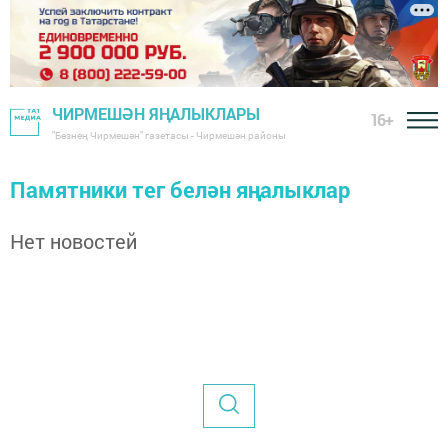
ЧИРМЕШӘН ЯҢАЛЫКЛАРЫ
16+
"Безнең Чирмешән" газетасы - Чирмешән районы
Памятники тег белән яңалыклар
Нет новостей