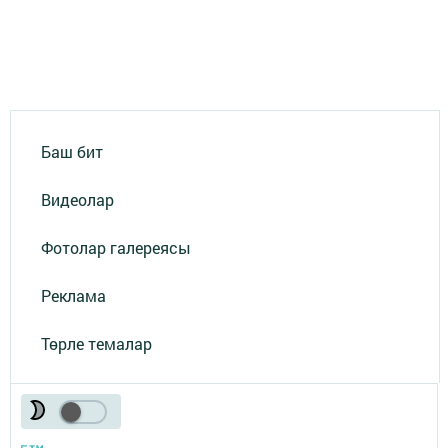
Баш бит
Видеолар
Фотолар галереясы
Реклама
Төрле темалар